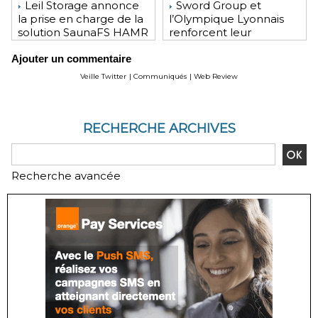
Leil Storage annonce
Sword Group et
la prise en charge de la
l’Olympique Lyonnais
solution SaunaFS HAMR
renforcent leur
pour une capacité de
engagement mutuel
Ajouter un commentaire
stockage accrue lors
des déploiements sur
Veille Twitter
|
Communiqués
|
Web Review
site
RECHERCHE ARCHIVES
Recherche avancée