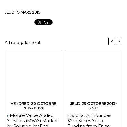
JEUDI 19 MARS 2015
<
>
A lire également
VENDREDI 30 OCTOBRE
JEUDI 29 OCTOBRE 2015 -
2015 - 00:26
23:10
Mobile Value Added
Sochat Announces
Services (MVAS) Market
$2m Series Seed
by Solution, by End
Funding from Eniac