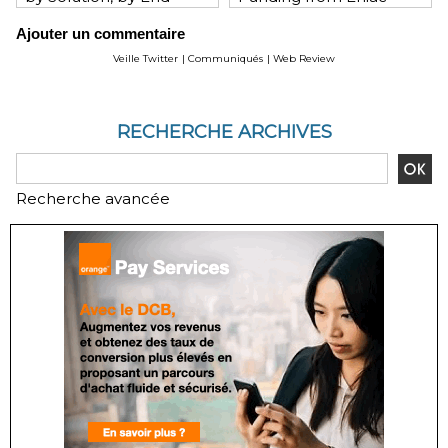
User, by Vertical, & by
Ventures, NEA, and
Ajouter un commentaire
Geography - Global
WeChat Founder Allen
Forecast and Analysis to
Zhang
Veille Twitter
|
Communiqués
|
Web Review
2020 - Reportlinker
Review
RECHERCHE ARCHIVES
Recherche avancée