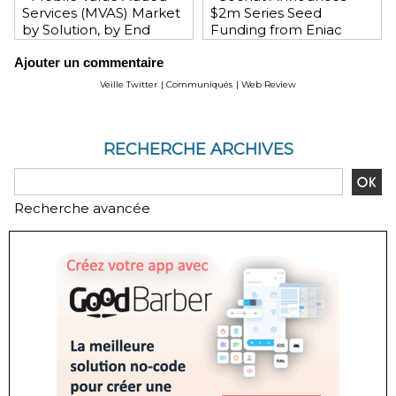
Services (MVAS) Market
$2m Series Seed
by Solution, by End
Funding from Eniac
User, by Vertical, & by
Ventures, NEA, and
Ajouter un commentaire
Geography - Global
WeChat Founder Allen
Forecast and Analysis to
Zhang
Veille Twitter
|
Communiqués
|
Web Review
2020 - Reportlinker
Review
RECHERCHE ARCHIVES
Recherche avancée