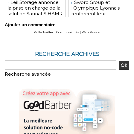
Leil Storage annonce
Sword Group et
la prise en charge de la
l’Olympique Lyonnais
solution SaunaFS HAMR
renforcent leur
pour une capacité de
engagement mutuel
Ajouter un commentaire
stockage accrue lors
des déploiements sur
Veille Twitter
|
Communiqués
|
Web Review
site
RECHERCHE ARCHIVES
Recherche avancée