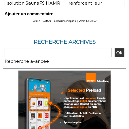
solution SaunaFS HAMR
renforcent leur
pour une capacité de
engagement mutuel
Ajouter un commentaire
stockage accrue lors
des déploiements sur
Veille Twitter
|
Communiqués
|
Web Review
site
RECHERCHE ARCHIVES
Recherche avancée