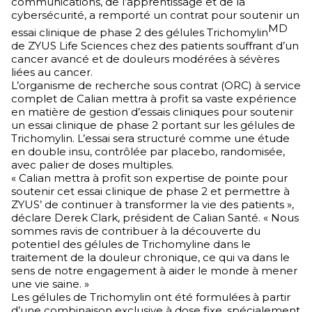
communications, de l’apprentissage et de la
cybersécurité, a remporté un contrat pour soutenir un
MD
essai clinique de phase 2 des gélules Trichomylin
de ZYUS Life Sciences chez des patients souffrant d’un
cancer avancé et de douleurs modérées à sévères
liées au cancer.
L’organisme de recherche sous contrat (ORC) à service
complet de Calian mettra à profit sa vaste expérience
en matière de gestion d’essais cliniques pour soutenir
un essai clinique de phase 2 portant sur les gélules de
Trichomylin. L’essai sera structuré comme une étude
en double insu, contrôlée par placebo, randomisée,
avec palier de doses multiples.
« Calian mettra à profit son expertise de pointe pour
soutenir cet essai clinique de phase 2 et permettre à
ZYUS’ de continuer à transformer la vie des patients »,
déclare Derek Clark, président de Calian Santé. « Nous
sommes ravis de contribuer à la découverte du
potentiel des gélules de Trichomyline dans le
traitement de la douleur chronique, ce qui va dans le
sens de notre engagement à aider le monde à mener
une vie saine. »
Les gélules de Trichomylin ont été formulées à partir
d’une combinaison exclusive à dose fixe, spécialement