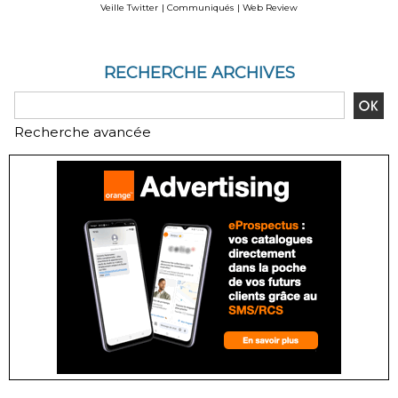
des déploiements sur
Veille Twitter
|
Communiqués
|
Web Review
site
RECHERCHE ARCHIVES
Recherche avancée