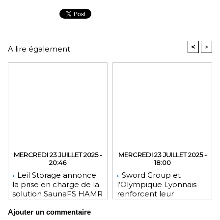
<
>
A lire également
MERCREDI 23 JUILLET 2025 -
MERCREDI 23 JUILLET 2025 -
20:46
18:00
Leil Storage annonce
Sword Group et
la prise en charge de la
l’Olympique Lyonnais
solution SaunaFS HAMR
renforcent leur
pour une capacité de
engagement mutuel
Ajouter un commentaire
stockage accrue lors