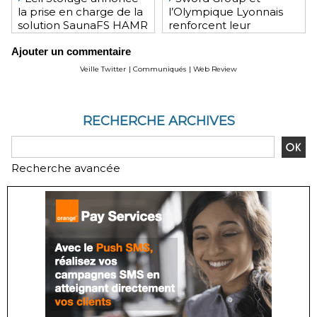
la prise en charge de la
l’Olympique Lyonnais
solution SaunaFS HAMR
renforcent leur
pour une capacité de
engagement mutuel
Ajouter un commentaire
stockage accrue lors
des déploiements sur
Veille Twitter
|
Communiqués
|
Web Review
site
RECHERCHE ARCHIVES
Recherche avancée