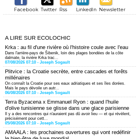
Facebook
Twitter
Rss
LinkedIn
Newsletter
A LIRE SUR ECOLOCHIC
Krka : au fil d'une rivière où l'histoire coule avec l'eau
Dans l'arrière-pays de Šibenik, loin des plages bondées de la côte
dalmate, la rivière Krka trac...
07/08/2026 07:10 -
Joseph Sogault
Plitvice : la Croatie secrète, entre cascades et forêts
millénaires
On connaît la Croatie pour ses eaux adriatiques et ses îles dorées.
Mais le pays dévoile un autr...
06/08/2026 07:10 -
Joseph Sogault
Terra Byzacena x Emmanuel Ryon : quand l'huile
d'olive tunisienne se glisse dans une glace parisienne
Il y a des rencontres qui n'auraient pas dû avoir lieu — et qui révèlent,
précisément pour cett...
05/08/2026 07:10 -
Joseph Sogault
AMAALA : les prochaines ouvertures qui vont redéfinir
le bien-être de luxe mondial