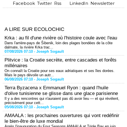
Facebook
Twitter
Rss
LinkedIn
Newsletter
A LIRE SUR ECOLOCHIC
Krka : au fil d'une rivière où l'histoire coule avec l'eau
Dans l'arrière-pays de Šibenik, loin des plages bondées de la côte
dalmate, la rivière Krka trac...
07/08/2026 07:10 -
Joseph Sogault
Plitvice : la Croatie secrète, entre cascades et forêts
millénaires
On connaît la Croatie pour ses eaux adriatiques et ses îles dorées.
Mais le pays dévoile un autr...
06/08/2026 07:10 -
Joseph Sogault
Terra Byzacena x Emmanuel Ryon : quand l'huile
d'olive tunisienne se glisse dans une glace parisienne
Il y a des rencontres qui n'auraient pas dû avoir lieu — et qui révèlent,
précisément pour cett...
05/08/2026 07:10 -
Joseph Sogault
AMAALA : les prochaines ouvertures qui vont redéfinir
le bien-être de luxe mondial
Après l'inauguration du Four Seasons AMAALA at Triple Bay en juin