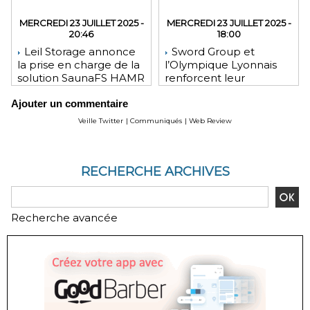
MERCREDI 23 JUILLET 2025 -
MERCREDI 23 JUILLET 2025 -
20:46
18:00
Leil Storage annonce
Sword Group et
la prise en charge de la
l’Olympique Lyonnais
solution SaunaFS HAMR
renforcent leur
pour une capacité de
engagement mutuel
Ajouter un commentaire
stockage accrue lors
des déploiements sur
Veille Twitter
|
Communiqués
|
Web Review
site
RECHERCHE ARCHIVES
Recherche avancée