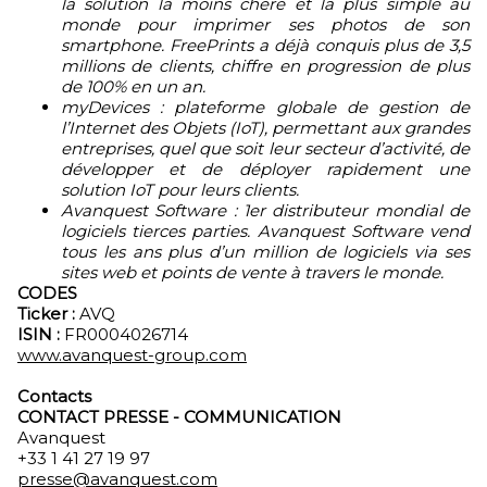
la solution la moins chère et la plus simple au
monde pour imprimer ses photos de son
smartphone. FreePrints a déjà conquis plus de 3,5
millions de clients, chiffre en progression de plus
de 100% en un an.
myDevices : plateforme globale de gestion de
l’Internet des Objets (IoT), permettant aux grandes
entreprises, quel que soit leur secteur d’activité, de
développer et de déployer rapidement une
solution IoT pour leurs clients.
Avanquest Software : 1er distributeur mondial de
logiciels tierces parties. Avanquest Software vend
tous les ans plus d’un million de logiciels via ses
sites web et points de vente à travers le monde.
CODES
Ticker :
AVQ
ISIN :
FR0004026714
www.avanquest-group.com
Contacts
CONTACT PRESSE - COMMUNICATION
Avanquest
+33 1 41 27 19 97
presse@avanquest.com