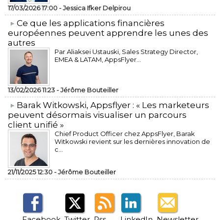
17/03/2026 17:00 -
Jessica Ifker Delpirou
​Ce que les applications financières
européennes peuvent apprendre les unes des
autres
Par Aliaksei Ustauski, Sales Strategy Director,
EMEA & LATAM, AppsFlyer...
13/02/2026 11:23 -
Jérôme Bouteiller
​Barak Witkowski, Appsflyer : « Les marketeurs
peuvent désormais visualiser un parcours
client unifié »
Chief Product Officer chez AppsFlyer, ​Barak
Witkowski revient sur les dernières innovation de
c...
21/11/2025 12:30 -
Jérôme Bouteiller
Facebook
Twitter
Rss
LinkedIn
Newsletter