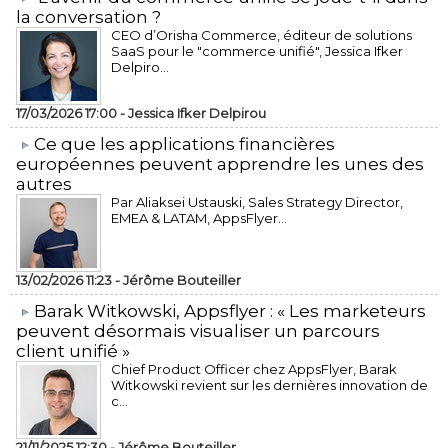
la conversation ?
CEO d’Orisha Commerce, éditeur de solutions
SaaS pour le "commerce unifié", Jessica Ifker
Delpiro...
17/03/2026 17:00 -
Jessica Ifker Delpirou
​Ce que les applications financières
européennes peuvent apprendre les unes des
autres
Par Aliaksei Ustauski, Sales Strategy Director,
EMEA & LATAM, AppsFlyer...
13/02/2026 11:23 -
Jérôme Bouteiller
​Barak Witkowski, Appsflyer : « Les marketeurs
peuvent désormais visualiser un parcours
client unifié »
Chief Product Officer chez AppsFlyer, ​Barak
Witkowski revient sur les dernières innovation de
c...
21/11/2025 12:30 -
Jérôme Bouteiller