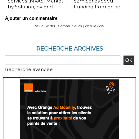
Services (MVAS) Market
$2m Series Seed
by Solution, by End
Funding from Eniac
User, by Vertical, & by
Ventures, NEA, and
Ajouter un commentaire
Geography - Global
WeChat Founder Allen
Forecast and Analysis to
Zhang
Veille Twitter
|
Communiqués
|
Web Review
2020 - Reportlinker
Review
RECHERCHE ARCHIVES
Recherche avancée