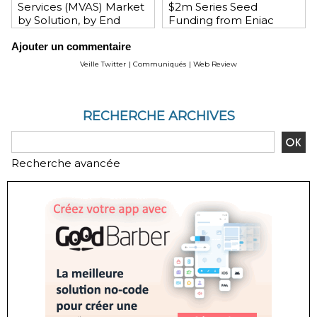
Services (MVAS) Market
$2m Series Seed
by Solution, by End
Funding from Eniac
User, by Vertical, & by
Ventures, NEA, and
Ajouter un commentaire
Geography - Global
WeChat Founder Allen
Forecast and Analysis to
Zhang
Veille Twitter
|
Communiqués
|
Web Review
2020 - Reportlinker
Review
RECHERCHE ARCHIVES
Recherche avancée