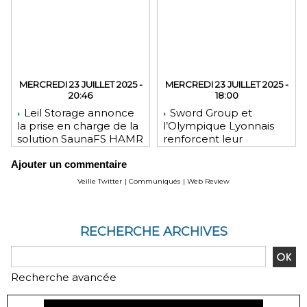
MERCREDI 23 JUILLET 2025 -
MERCREDI 23 JUILLET 2025 -
20:46
18:00
Leil Storage annonce
Sword Group et
la prise en charge de la
l’Olympique Lyonnais
solution SaunaFS HAMR
renforcent leur
pour une capacité de
engagement mutuel
Ajouter un commentaire
stockage accrue lors
des déploiements sur
Veille Twitter
|
Communiqués
|
Web Review
site
RECHERCHE ARCHIVES
Recherche avancée