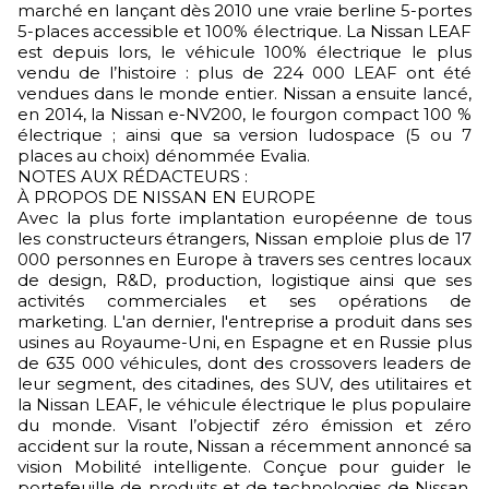
marché en lançant dès 2010 une vraie berline 5-portes
5-places accessible et 100% électrique. La Nissan LEAF
est depuis lors, le véhicule 100% électrique le plus
vendu de l’histoire : plus de 224 000 LEAF ont été
vendues dans le monde entier. Nissan a ensuite lancé,
en 2014, la Nissan e-NV200, le fourgon compact 100 %
électrique ; ainsi que sa version ludospace (5 ou 7
places au choix) dénommée Evalia.
NOTES AUX RÉDACTEURS :
À PROPOS DE NISSAN EN EUROPE
Avec la plus forte implantation européenne de tous
les constructeurs étrangers, Nissan emploie plus de 17
000 personnes en Europe à travers ses centres locaux
de design, R&D, production, logistique ainsi que ses
activités commerciales et ses opérations de
marketing. L'an dernier, l'entreprise a produit dans ses
usines au Royaume-Uni, en Espagne et en Russie plus
de 635 000 véhicules, dont des crossovers leaders de
leur segment, des citadines, des SUV, des utilitaires et
la Nissan LEAF, le véhicule électrique le plus populaire
du monde. Visant l’objectif zéro émission et zéro
accident sur la route, Nissan a récemment annoncé sa
vision Mobilité intelligente. Conçue pour guider le
portefeuille de produits et de technologies de Nissan,