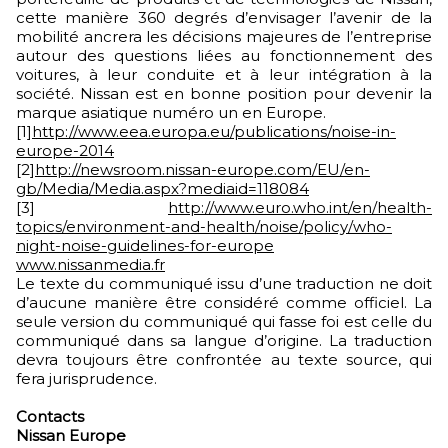
cette manière 360 degrés d’envisager l’avenir de la
mobilité ancrera les décisions majeures de l’entreprise
autour des questions liées au fonctionnement des
voitures, à leur conduite et à leur intégration à la
société. Nissan est en bonne position pour devenir la
marque asiatique numéro un en Europe.
[1]
http://www.eea.europa.eu/publications/noise-in-
europe-2014
[2]
http://newsroom.nissan-europe.com/EU/en-
gb/Media/Media.aspx?mediaid=118084
[3]
http://www.euro.who.int/en/health-
topics/environment-and-health/noise/policy/who-
night-noise-guidelines-for-europe
www.nissanmedia.fr
Le texte du communiqué issu d’une traduction ne doit
d’aucune manière être considéré comme officiel. La
seule version du communiqué qui fasse foi est celle du
communiqué dans sa langue d’origine. La traduction
devra toujours être confrontée au texte source, qui
fera jurisprudence.
Contacts
Nissan Europe