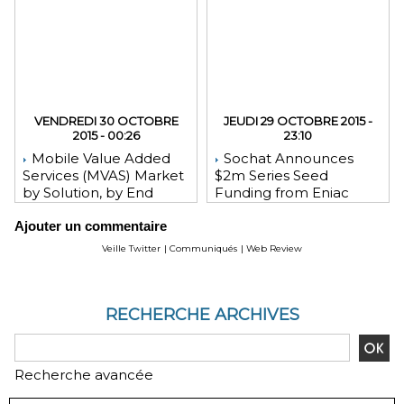
VENDREDI 30 OCTOBRE
JEUDI 29 OCTOBRE 2015 -
2015 - 00:26
23:10
Mobile Value Added
Sochat Announces
Services (MVAS) Market
$2m Series Seed
by Solution, by End
Funding from Eniac
User, by Vertical, & by
Ventures, NEA, and
Ajouter un commentaire
Geography - Global
WeChat Founder Allen
Forecast and Analysis to
Zhang
Veille Twitter
|
Communiqués
|
Web Review
2020 - Reportlinker
Review
RECHERCHE ARCHIVES
Recherche avancée