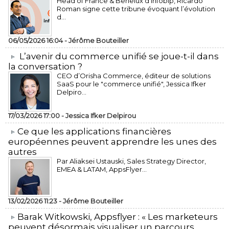
Head of France & Benelux d’Infobip, Ricardo
Roman signe cette tribune évoquant l’évolution
d...
06/05/2026 16:04 -
Jérôme Bouteiller
L’avenir du commerce unifié se joue-t-il dans
la conversation ?
CEO d’Orisha Commerce, éditeur de solutions
SaaS pour le "commerce unifié", Jessica Ifker
Delpiro...
17/03/2026 17:00 -
Jessica Ifker Delpirou
​Ce que les applications financières
européennes peuvent apprendre les unes des
autres
Par Aliaksei Ustauski, Sales Strategy Director,
EMEA & LATAM, AppsFlyer...
13/02/2026 11:23 -
Jérôme Bouteiller
​Barak Witkowski, Appsflyer : « Les marketeurs
peuvent désormais visualiser un parcours