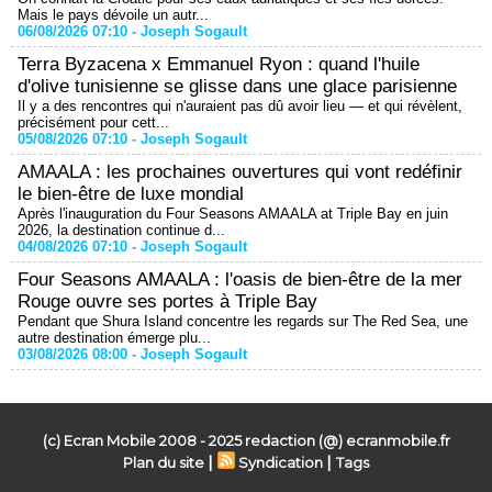
Mais le pays dévoile un autr...
06/08/2026 07:10 -
Joseph Sogault
Terra Byzacena x Emmanuel Ryon : quand l'huile
d'olive tunisienne se glisse dans une glace parisienne
Il y a des rencontres qui n'auraient pas dû avoir lieu — et qui révèlent,
précisément pour cett...
05/08/2026 07:10 -
Joseph Sogault
AMAALA : les prochaines ouvertures qui vont redéfinir
le bien-être de luxe mondial
Après l'inauguration du Four Seasons AMAALA at Triple Bay en juin
2026, la destination continue d...
04/08/2026 07:10 -
Joseph Sogault
Four Seasons AMAALA : l'oasis de bien-être de la mer
Rouge ouvre ses portes à Triple Bay
Pendant que Shura Island concentre les regards sur The Red Sea, une
autre destination émerge plu...
03/08/2026 08:00 -
Joseph Sogault
(c) Ecran Mobile 2008 - 2025 redaction (@) ecranmobile.fr
|
|
Plan du site
Syndication
Tags