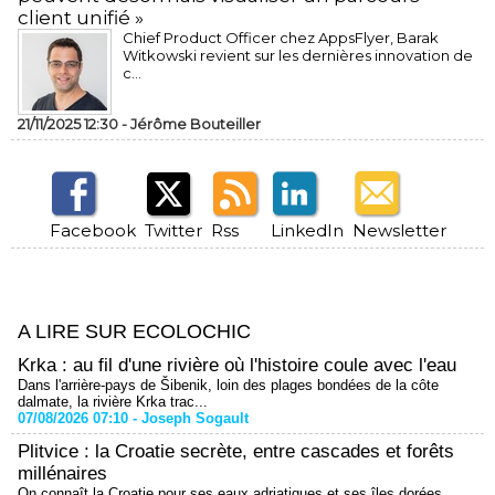
client unifié »
Chief Product Officer chez AppsFlyer, ​Barak
Witkowski revient sur les dernières innovation de
c...
21/11/2025 12:30 -
Jérôme Bouteiller
Facebook
Twitter
Rss
LinkedIn
Newsletter
A LIRE SUR ECOLOCHIC
Krka : au fil d'une rivière où l'histoire coule avec l'eau
Dans l'arrière-pays de Šibenik, loin des plages bondées de la côte
dalmate, la rivière Krka trac...
07/08/2026 07:10 -
Joseph Sogault
Plitvice : la Croatie secrète, entre cascades et forêts
millénaires
On connaît la Croatie pour ses eaux adriatiques et ses îles dorées.