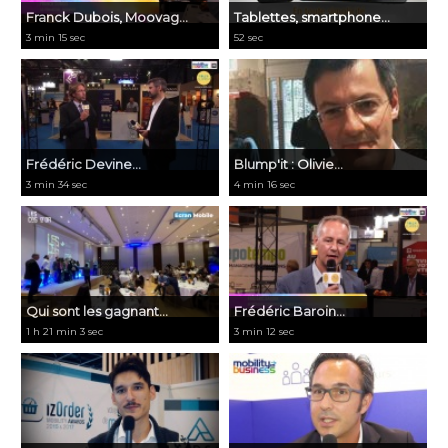
Franck Dubois, Moovag...
Tablettes, smartphone...
3 min 15 sec
52 sec
Frédéric Devine...
Blump'it : Olivie...
3 min 34 sec
4 min 16 sec
​Qui sont les gagnant...
Frédéric Baroin...
1 h 21 min 3 sec
3 min 12 sec