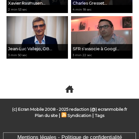
Xavier Rasmusen...
Charles Gresset...
2 min 53 sec
4 min 18 sec
Jean-Luc Vallejo, OB...
SFR s'associe à Googl...
3 min 50 sec
3 min 22 sec
Voir toutes les vidéos
(c) Ecran Mobile 2008 - 2025 redaction (@) ecranmobile.fr
|
|
Plan du site
Syndication
Tags
Mentions légales - Politique de confidentialité