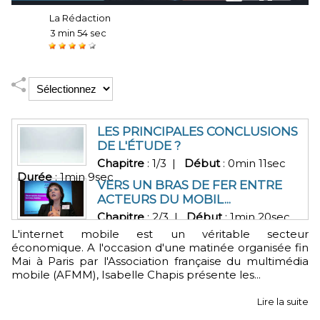
Auteur :
La Rédaction
Durée :
3 min 54 sec
Notez :
LES PRINCIPALES CONCLUSIONS
DE L'ÉTUDE ?
Chapitre
: 1/3 |
Début
: 0min 11sec
Durée
: 1min 9sec
VERS UN BRAS DE FER ENTRE
ACTEURS DU MOBIL...
Chapitre
: 2/3 |
Début
: 1min 20sec
Durée
: 1min 3sec
L'internet mobile est un véritable secteur
LA MOBILE ÉCONOMIE ; UN
économique. A l'occasion d'une matinée organisée fin
HÉRITAGE DU MINITEL ?
Mai à Paris par l'Association française du multimédia
Chapitre
: 3/3 |
Début
: 2min 24sec
mobile (AFMM), Isabelle Chapis présente les...
Durée
: 1min 30sec
Lire la suite