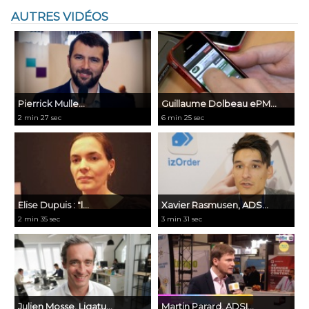
AUTRES VIDÉOS
Pierrick Mulle...
Guillaume Dolbeau ePM...
2 min 27 sec
6 min 25 sec
Elise Dupuis : "l...
Xavier Rasmusen, ADS...
2 min 35 sec
3 min 31 sec
Julien Mosse, Ligatu...
Martin Parard, ADSI...