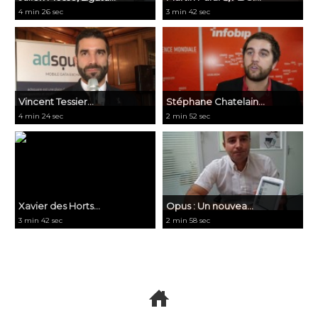
4 min 26 sec
3 min 42 sec
Vincent Tessier...
Stéphane Chatelain...
4 min 24 sec
2 min 52 sec
Xavier des Horts...
Opus : Un nouvea...
3 min 42 sec
2 min 58 sec
Voir toutes les vidéos