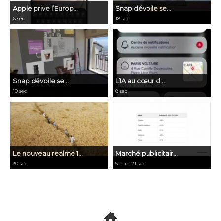
Apple prive l’Europ...
Snap dévoile se...
6 sec
18 sec
Snap dévoile se...
​L’IA au cœur d...
10 sec
8 sec
Le nouveau realme 1...
Marché publicitair...
30 sec
5 min 21 sec
Voir toutes les vidéos