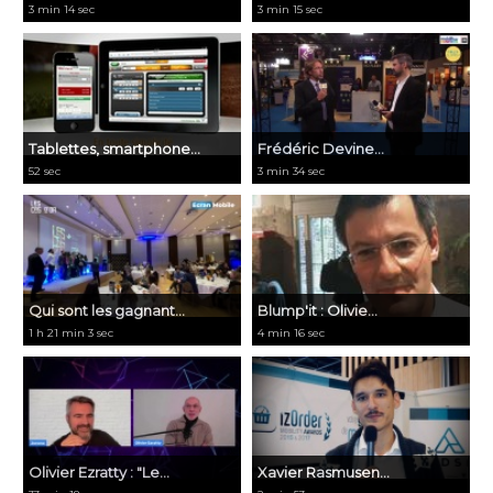
3 min 14 sec
3 min 15 sec
Tablettes, smartphone...
Frédéric Devine...
52 sec
3 min 34 sec
​Qui sont les gagnant...
Blump'it : Olivie...
1 h 21 min 3 sec
4 min 16 sec
Olivier Ezratty : "Le...
Xavier Rasmusen...