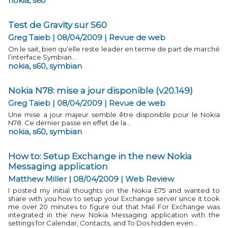
nokia
,
s60
Test de Gravity sur S60
Greg Taieb | 08/04/2009
|
Revue de web
On le sait, bien qu’elle reste leader en terme de part de marché
l’interface Symbian...
nokia
,
s60
,
symbian
Nokia N78: mise a jour disponible (v20.149)
Greg Taieb | 08/04/2009
|
Revue de web
Une mise a jour majeur semble être disponible pour le Nokia
N78. Ce dernier passe en effet de la...
nokia
,
s60
,
symbian
How to: Setup Exchange in the new Nokia
Messaging application
Matthew Miller | 08/04/2009
|
Web Review
I posted my initial thoughts on the Nokia E75 and wanted to
share with you how to setup your Exchange server since it took
me over 20 minutes to figure out that Mail For Exchange was
integrated in the new Nokia Messaging application with the
settings for Calendar, Contacts, and To Dos hidden even...