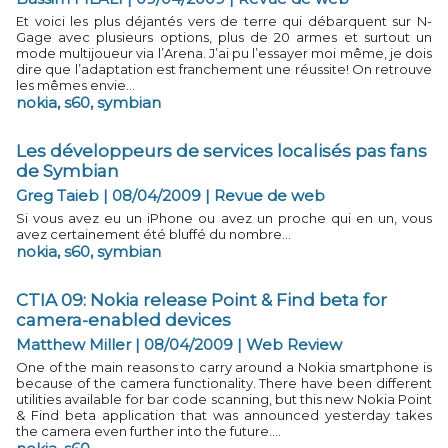
Et voici les plus déjantés vers de terre qui débarquent sur N-
Gage avec plusieurs options, plus de 20 armes et surtout un
mode multijoueur via l’Arena. J’ai pu l’essayer moi même, je dois
dire que l’adaptation est franchement une réussite! On retrouve
les mêmes envie...
nokia
,
s60
,
symbian
Les développeurs de services localisés pas fans
de Symbian
Greg Taieb | 08/04/2009
|
Revue de web
Si vous avez eu un iPhone ou avez un proche qui en un, vous
avez certainement été bluffé du nombre...
nokia
,
s60
,
symbian
CTIA 09: Nokia release Point & Find beta for
camera-enabled devices
Matthew Miller | 08/04/2009
|
Web Review
One of the main reasons to carry around a Nokia smartphone is
because of the camera functionality. There have been different
utilities available for bar code scanning, but this new Nokia Point
& Find beta application that was announced yesterday takes
the camera even further into the future....