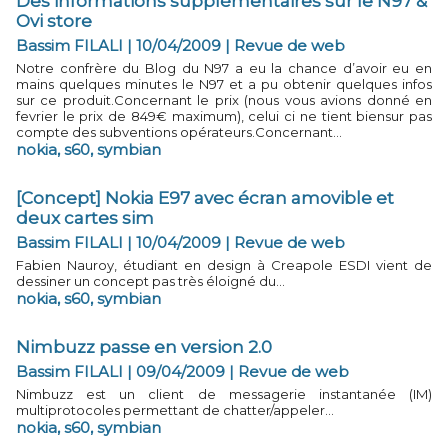
Des informations supplémentaires sur le N97 &
Ovi store
Bassim FILALI | 10/04/2009
|
Revue de web
Notre confrère du Blog du N97 a eu la chance d’avoir eu en
mains quelques minutes le N97 et a pu obtenir quelques infos
sur ce produit.Concernant le prix (nous vous avions donné en
fevrier le prix de 849€ maximum), celui ci ne tient biensur pas
compte des subventions opérateurs.Concernant...
nokia
,
s60
,
symbian
[Concept] Nokia E97 avec écran amovible et
deux cartes sim
Bassim FILALI | 10/04/2009
|
Revue de web
Fabien Nauroy, étudiant en design à Creapole ESDI vient de
dessiner un concept pas très éloigné du...
nokia
,
s60
,
symbian
Nimbuzz passe en version 2.0
Bassim FILALI | 09/04/2009
|
Revue de web
Nimbuzz est un client de messagerie instantanée (IM)
multiprotocoles permettant de chatter/appeler...
nokia
,
s60
,
symbian