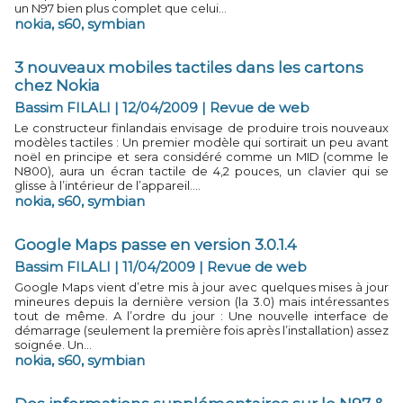
un N97 bien plus complet que celui...
nokia
,
s60
,
symbian
3 nouveaux mobiles tactiles dans les cartons
chez Nokia
Bassim FILALI | 12/04/2009
|
Revue de web
Le constructeur finlandais envisage de produire trois nouveaux
modèles tactiles : Un premier modèle qui sortirait un peu avant
noël en principe et sera considéré comme un MID (comme le
N800), aura un écran tactile de 4,2 pouces, un clavier qui se
glisse à l’intérieur de l’appareil....
nokia
,
s60
,
symbian
Google Maps passe en version 3.0.1.4
Bassim FILALI | 11/04/2009
|
Revue de web
Google Maps vient d’etre mis à jour avec quelques mises à jour
mineures depuis la dernière version (la 3.0) mais intéressantes
tout de même. A l’ordre du jour : Une nouvelle interface de
démarrage (seulement la première fois après l’installation) assez
soignée. Un...
nokia
,
s60
,
symbian