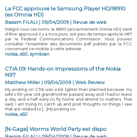
La FCC approuve le Samsung Player HD/I8910
(ex Omnia HD)
Bassim FILALI | 09/04/2009
|
Revue de web
Malgré tous ces noms, le I8910 (anciennement Omnia HD) vient
d’être approuvé il y a trois jours, soit peu de temps après le N97
par la Federal Communications Commission. Vous pouvez
consulter l’ensemble des documents pdf publiés par la FCC
concernant ce mobile à cette adresse ...
nokia
,
s60
,
symbian
CTIA 09: Hands-on impressions of the Nokia
N97
Matthew Miller | 09/04/2009
|
Web Review
My posting on CTIA was a bit lighter than planned because my
wife’s 90-year old grandmother passed away and I had to leave
a day and a half early to fly home and attend to matters. That
said, I am trying to catch up and post thoughts on things I saw
that are related to [...]My posting on...
nokia
,
s60
[N-Gage] Worms World Party est dispo
Bassim FILALI | 09/04/2009
|
Revue de web