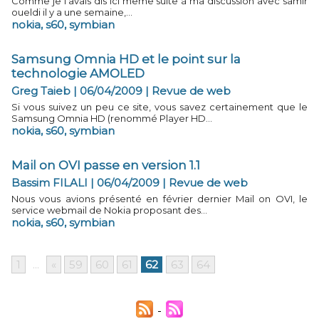
Comme je l’avais dis ici même suite à ma discussion avec samir
oueldi il y a une semaine,...
nokia
,
s60
,
symbian
Samsung Omnia HD et le point sur la
technologie AMOLED
Greg Taieb | 06/04/2009
|
Revue de web
Si vous suivez un peu ce site, vous savez certainement que le
Samsung Omnia HD (renommé Player HD...
nokia
,
s60
,
symbian
Mail on OVI passe en version 1.1
Bassim FILALI | 06/04/2009
|
Revue de web
Nous vous avions présenté en février dernier Mail on OVI, le
service webmail de Nokia proposant des...
nokia
,
s60
,
symbian
1
...
«
59
60
61
62
63
64