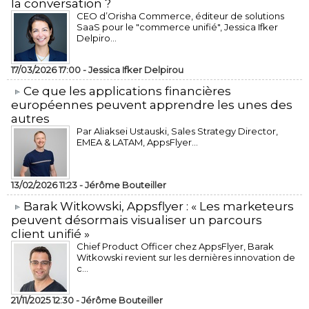
la conversation ?
CEO d’Orisha Commerce, éditeur de solutions
SaaS pour le "commerce unifié", Jessica Ifker
Delpiro...
17/03/2026 17:00 -
Jessica Ifker Delpirou
​Ce que les applications financières
européennes peuvent apprendre les unes des
autres
Par Aliaksei Ustauski, Sales Strategy Director,
EMEA & LATAM, AppsFlyer...
13/02/2026 11:23 -
Jérôme Bouteiller
​Barak Witkowski, Appsflyer : « Les marketeurs
peuvent désormais visualiser un parcours
client unifié »
Chief Product Officer chez AppsFlyer, ​Barak
Witkowski revient sur les dernières innovation de
c...
21/11/2025 12:30 -
Jérôme Bouteiller