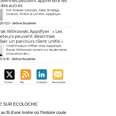
péennes peuvent apprendre les
 des autres
Par Aliaksei Ustauski, Sales Strategy
Director, EMEA & LATAM, AppsFlyer...
26 11:23 -
Jérôme Bouteiller
rak Witkowski, Appsflyer : « Les
eteurs peuvent désormais
liser un parcours client unifié »
Chief Product Officer chez AppsFlyer, ​
Barak Witkowski revient sur les dernières
innovation de c...
25 12:30 -
Jérôme Bouteiller
k
Twitter
Rss
LinkedIn
Newsletter
RE SUR ECOLOCHIC
 au fil d'une rivière où l'histoire coule