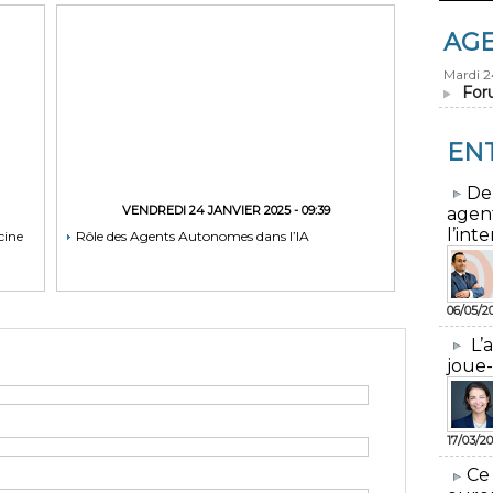
AG
Mardi 
For
EN
​De
VENDREDI 24 JANVIER 2025 - 09:39
agen
l’inte
cine
Rôle des Agents Autonomes dans l’IA
06/05/2
L’
joue-
17/03/20
​Ce