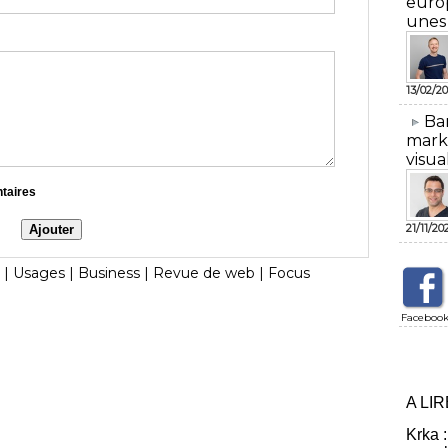
euro
unes
13/02/20
​Ba
mark
visua
ntaires
21/11/20
|
Usages
|
Business
|
Revue de web
|
Focus
Faceboo
A LI
Krka :