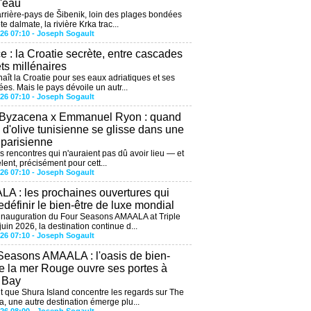
l'eau
arrière-pays de Šibenik, loin des plages bondées
te dalmate, la rivière Krka trac...
026 07:10 -
Joseph Sogault
ce : la Croatie secrète, entre cascades
êts millénaires
aît la Croatie pour ses eaux adriatiques et ses
ées. Mais le pays dévoile un autr...
026 07:10 -
Joseph Sogault
 Byzacena x Emmanuel Ryon : quand
e d'olive tunisienne se glisse dans une
 parisienne
es rencontres qui n'auraient pas dû avoir lieu — et
lent, précisément pour cett...
026 07:10 -
Joseph Sogault
A : les prochaines ouvertures qui
edéfinir le bien-être de luxe mondial
'inauguration du Four Seasons AMAALA at Triple
uin 2026, la destination continue d...
026 07:10 -
Joseph Sogault
Seasons AMAALA : l'oasis de bien-
de la mer Rouge ouvre ses portes à
e Bay
 que Shura Island concentre les regards sur The
, une autre destination émerge plu...
026 08:00 -
Joseph Sogault