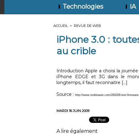
Technologies
IA
ACCUEIL
>
REVUE DE WEB
iPhone 3.0 : tout
au crible
Introduction Apple a choisi la journée
iPhone EDGE et 3G dans le monde e
longtemps, il faut reconnaitre [...]
Source :
http://www.mobinaute.com/282028-test-firmware-
MARDI 16 JUIN 2009
A lire également