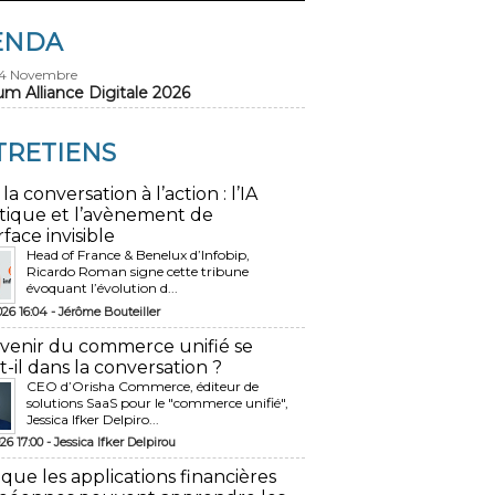
ENDA
24 Novembre
um Alliance Digitale 2026
TRETIENS
 la conversation à l’action : l’IA
tique et l’avènement de
rface invisible
Head of France & Benelux d’Infobip,
Ricardo Roman signe cette tribune
évoquant l’évolution d...
026 16:04 -
Jérôme Bouteiller
avenir du commerce unifié se
t-il dans la conversation ?
CEO d’Orisha Commerce, éditeur de
solutions SaaS pour le "commerce unifié",
Jessica Ifker Delpiro...
26 17:00 -
Jessica Ifker Delpirou
 que les applications financières