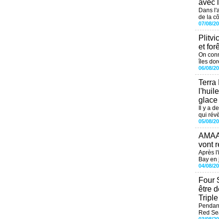
avec 
Dans l'
de la cô
07/08/2
Plitvi
et for
On conn
îles dor
06/08/2
Terra
l'huil
glace
Il y a d
qui révè
05/08/2
AMAAL
vont r
Après l
Bay en j
04/08/2
Four 
être 
Tripl
Pendant
Red Sea
03/08/2