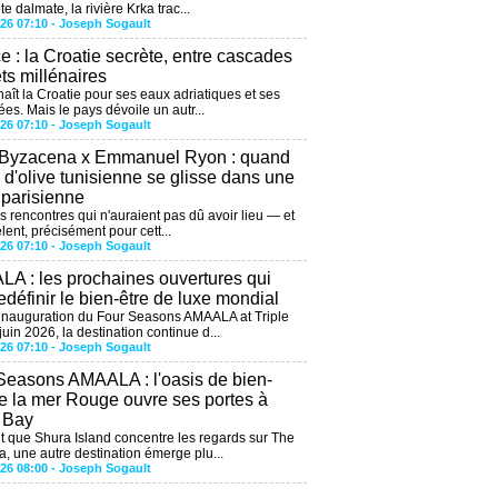
te dalmate, la rivière Krka trac...
026 07:10 -
Joseph Sogault
ce : la Croatie secrète, entre cascades
êts millénaires
aît la Croatie pour ses eaux adriatiques et ses
ées. Mais le pays dévoile un autr...
026 07:10 -
Joseph Sogault
 Byzacena x Emmanuel Ryon : quand
e d'olive tunisienne se glisse dans une
 parisienne
es rencontres qui n'auraient pas dû avoir lieu — et
lent, précisément pour cett...
026 07:10 -
Joseph Sogault
A : les prochaines ouvertures qui
edéfinir le bien-être de luxe mondial
'inauguration du Four Seasons AMAALA at Triple
uin 2026, la destination continue d...
026 07:10 -
Joseph Sogault
Seasons AMAALA : l'oasis de bien-
de la mer Rouge ouvre ses portes à
e Bay
 que Shura Island concentre les regards sur The
, une autre destination émerge plu...
026 08:00 -
Joseph Sogault