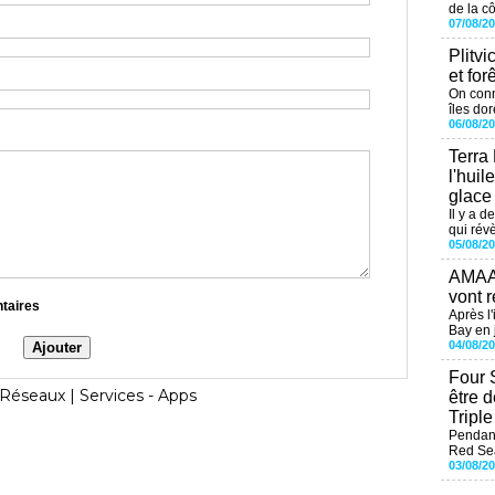
de la cô
07/08/2
Plitvi
et for
On conn
îles dor
06/08/2
Terra
l'huil
glace
Il y a d
qui révè
05/08/2
AMAAL
vont r
ntaires
Après l
Bay en j
04/08/2
Four 
Réseaux
|
Services - Apps
être 
Tripl
Pendant
Red Sea
03/08/2