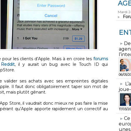
AG
Mardi 
For
EN
​De
agen
l’inte
pour les clients d’Apple. Mais à en croire les
forums
e
Reddit
, il y aurait un bug avec le Touch ID qui
ppStore.
06/05/2
e valider ses achats avec ses empreintes digitales
L’
Apple. Il faut donc obligatoirement taper son mot de
joue-
oit, mais plutôt gênant.
’App Store, il vaudrait donc mieux ne pas faire la mise
spérant qu’Apple apporte rapidement un correctif au
17/03/20
​Ce
euro
unes