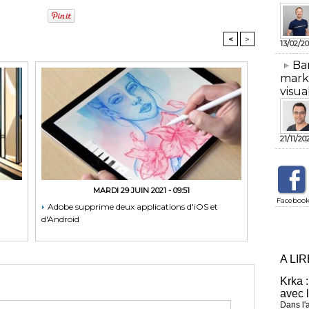
<
>
13/02/20
​Ba
mark
visua
21/11/20
MARDI 29 JUIN 2021 - 09:51
Faceboo
Adobe supprime deux applications d'iOS et
d'Android
A LI
Krka :
avec 
Dans l'