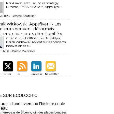
Par Aliaksei Ustauski, Sales Strategy
Director, EMEA & LATAM, AppsFlyer...
26 11:23 -
Jérôme Bouteiller
rak Witkowski, Appsflyer : « Les
eteurs peuvent désormais
liser un parcours client unifié »
Chief Product Officer chez AppsFlyer, ​
Barak Witkowski revient sur les dernières
innovation de c...
25 12:30 -
Jérôme Bouteiller
k
Twitter
Rss
LinkedIn
Newsletter
RE SUR ECOLOCHIC
 au fil d'une rivière où l'histoire coule
l'eau
arrière-pays de Šibenik, loin des plages bondées