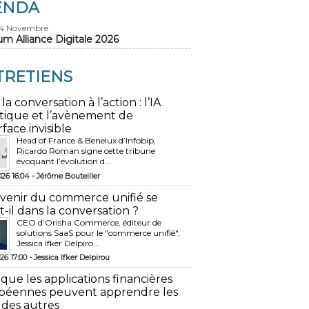
ENDA
24 Novembre
um Alliance Digitale 2026
TRETIENS
 la conversation à l’action : l’IA
tique et l’avènement de
rface invisible
Head of France & Benelux d’Infobip,
Ricardo Roman signe cette tribune
évoquant l’évolution d...
026 16:04 -
Jérôme Bouteiller
avenir du commerce unifié se
t-il dans la conversation ?
CEO d’Orisha Commerce, éditeur de
solutions SaaS pour le "commerce unifié",
Jessica Ifker Delpiro...
26 17:00 -
Jessica Ifker Delpirou
 que les applications financières
péennes peuvent apprendre les
 des autres