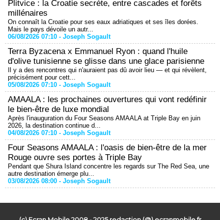
Plitvice : la Croatie secrète, entre cascades et forêts
millénaires
On connaît la Croatie pour ses eaux adriatiques et ses îles dorées.
Mais le pays dévoile un autr...
06/08/2026 07:10 -
Joseph Sogault
Terra Byzacena x Emmanuel Ryon : quand l'huile
d'olive tunisienne se glisse dans une glace parisienne
Il y a des rencontres qui n'auraient pas dû avoir lieu — et qui révèlent,
précisément pour cett...
05/08/2026 07:10 -
Joseph Sogault
AMAALA : les prochaines ouvertures qui vont redéfinir
le bien-être de luxe mondial
Après l'inauguration du Four Seasons AMAALA at Triple Bay en juin
2026, la destination continue d...
04/08/2026 07:10 -
Joseph Sogault
Four Seasons AMAALA : l'oasis de bien-être de la mer
Rouge ouvre ses portes à Triple Bay
Pendant que Shura Island concentre les regards sur The Red Sea, une
autre destination émerge plu...
03/08/2026 08:00 -
Joseph Sogault
(c) Ecran Mobile 2008 - 2025 redaction (@) ecranmobile.fr