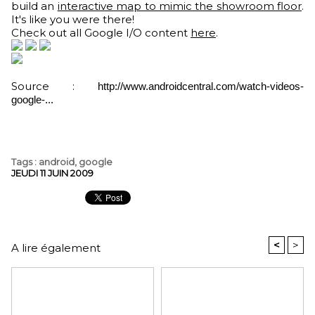
build an
interactive map to mimic the showroom floor
.
It's like you were there!
Check out all Google I/O content
here
.
Source :
http://www.androidcentral.com/watch-videos-
google-...
Tags
:
android
,
google
JEUDI 11 JUIN 2009
<
>
A lire également