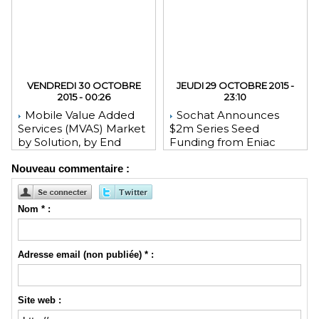
VENDREDI 30 OCTOBRE
JEUDI 29 OCTOBRE 2015 -
2015 - 00:26
23:10
Mobile Value Added
Sochat Announces
Services (MVAS) Market
$2m Series Seed
by Solution, by End
Funding from Eniac
User, by Vertical, & by
Ventures, NEA, and
Nouveau commentaire :
Geography - Global
WeChat Founder Allen
Forecast and Analysis to
Zhang
2020 - Reportlinker
Review
Nom * :
Adresse email (non publiée) * :
Site web :