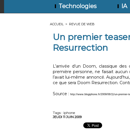
Technologies
IA
ACCUEIL
>
REVUE DE WEB
Un premier teas
Resurrection
L’arrivée d’un Doom, classique des c
première personne, ne faisait aucun
l’avait lui-même annoncé. Aujourd’hui
ce que sera Doom Resurrection. Contrai
Source :
http://www.blogiphone.fr/2009/06/11/un-premier-te
Tags
:
iphone
JEUDI 11 JUIN 2009