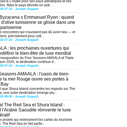
aît la Croatie pour ses eaux adriatiques et ses
ées. Mais le pays dévoile un autr...
026 07:10 -
Joseph Sogault
 Byzacena x Emmanuel Ryon : quand
e d'olive tunisienne se glisse dans une
 parisienne
es rencontres qui n'auraient pas dû avoir lieu — et
lent, précisément pour cett...
026 07:10 -
Joseph Sogault
A : les prochaines ouvertures qui
edéfinir le bien-être de luxe mondial
'inauguration du Four Seasons AMAALA at Triple
uin 2026, la destination continue d...
026 07:10 -
Joseph Sogault
Seasons AMAALA : l'oasis de bien-
de la mer Rouge ouvre ses portes à
e Bay
 que Shura Island concentre les regards sur The
, une autre destination émerge plu...
026 08:00 -
Joseph Sogault
al The Red Sea et Shura Island :
 l'Arabie Saoudite réinvente le luxe
ratif
es projets qui redessinent les cartes du tourisme
. The Red Sea en fait partie...