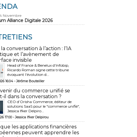
ENDA
24 Novembre
um Alliance Digitale 2026
TRETIENS
 la conversation à l’action : l’IA
tique et l’avènement de
rface invisible
Head of France & Benelux d’Infobip,
Ricardo Roman signe cette tribune
évoquant l’évolution d...
026 16:04 -
Jérôme Bouteiller
avenir du commerce unifié se
t-il dans la conversation ?
CEO d’Orisha Commerce, éditeur de
solutions SaaS pour le "commerce unifié",
Jessica Ifker Delpiro...
26 17:00 -
Jessica Ifker Delpirou
 que les applications financières
péennes peuvent apprendre les