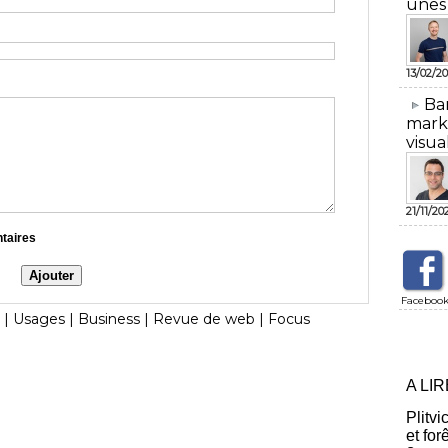
unes
13/02/20
​Ba
mark
visua
21/11/20
ntaires
Faceboo
|
Usages
|
Business
|
Revue de web
|
Focus
A LI
Plitvi
et for