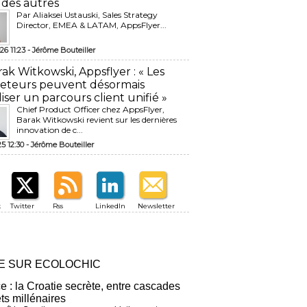
 des autres
Par Aliaksei Ustauski, Sales Strategy
Director, EMEA & LATAM, AppsFlyer...
26 11:23 -
Jérôme Bouteiller
rak Witkowski, Appsflyer : « Les
eteurs peuvent désormais
liser un parcours client unifié »
Chief Product Officer chez AppsFlyer, ​
Barak Witkowski revient sur les dernières
innovation de c...
25 12:30 -
Jérôme Bouteiller
k
Twitter
Rss
LinkedIn
Newsletter
RE SUR ECOLOCHIC
ce : la Croatie secrète, entre cascades
êts millénaires