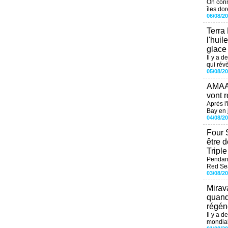
On conn
îles dor
06/08/2
Terra
l'huil
glace
Il y a d
qui révè
05/08/2
AMAAL
vont r
Après l
Bay en j
04/08/2
Four 
être 
Tripl
Pendant
Red Sea
03/08/2
Mirav
quand
régéné
Il y a d
mondial