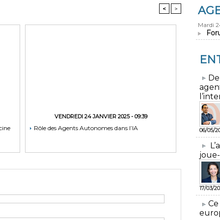
AG
<
>
Mardi 
For
EN
​De
agen
l’inte
VENDREDI 24 JANVIER 2025 - 09:39
cine
Rôle des Agents Autonomes dans l’IA
06/05/2
L’
joue-
17/03/20
​Ce
euro