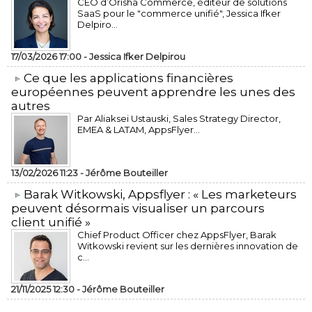
CEO d’Orisha Commerce, éditeur de solutions
SaaS pour le "commerce unifié", Jessica Ifker
Delpiro...
17/03/2026 17:00 -
Jessica Ifker Delpirou
​Ce que les applications financières
européennes peuvent apprendre les unes des
autres
Par Aliaksei Ustauski, Sales Strategy Director,
EMEA & LATAM, AppsFlyer...
13/02/2026 11:23 -
Jérôme Bouteiller
​Barak Witkowski, Appsflyer : « Les marketeurs
peuvent désormais visualiser un parcours
client unifié »
Chief Product Officer chez AppsFlyer, ​Barak
Witkowski revient sur les dernières innovation de
c...
21/11/2025 12:30 -
Jérôme Bouteiller