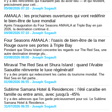
Il y a des rencontres qui n'auraient pas dû avoir lieu — et qui révèlent,
précisément pour cett...
05/08/2026 07:10 -
Joseph Sogault
AMAALA : les prochaines ouvertures qui vont redéfinir
le bien-être de luxe mondial
Après l'inauguration du Four Seasons AMAALA at Triple Bay en juin
2026, la destination continue d...
04/08/2026 07:10 -
Joseph Sogault
Four Seasons AMAALA : l'oasis de bien-être de la mer
Rouge ouvre ses portes à Triple Bay
Pendant que Shura Island concentre les regards sur The Red Sea, une
autre destination émerge plu...
03/08/2026 08:00 -
Joseph Sogault
Miraval The Red Sea et Shura Island : quand l'Arabie
Saoudite réinvente le luxe régénératif
Il y a des projets qui redessinent les cartes du tourisme mondial. The
Red Sea en fait partie...
01/08/2026 06:55 -
Joseph Sogault
Sublime Samana Hotel & Residences : l'été caraïbe en
famille ou entre amis, avec jusqu'à -45%
Il y a des adresses que l'on garde précieusement pour soi. Le Sublime
Samana Hotel & Residence...
31/07/2026 06:55 -
Joseph Sogault