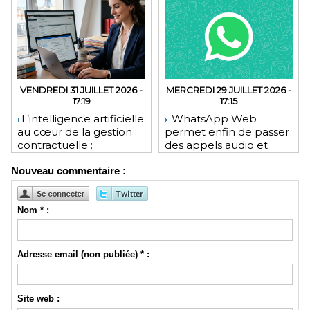
VENDREDI 31 JUILLET 2026 -
MERCREDI 29 JUILLET 2026 -
17:19
17:15
​L’intelligence artificielle
WhatsApp Web
au cœur de la gestion
permet enfin de passer
contractuelle :
des appels audio et
révolution ou mutation
vidéo depuis le
Nouveau commentaire :
pour les juristes ?
navigateur
Nom * :
Adresse email (non publiée) * :
Site web :