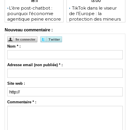
18:11
13:00
​L’ère post-chatbot :
TikTok dans le viseur
pourquoi l’économie
de l’Europe : la
agentique peine encore
protection des mineurs
à tenir ses promesses
pourrait lui coûter une
Nouveau commentaire :
financières
lourde amende
Nom * :
Adresse email (non publiée) * :
Site web :
Commentaire * :