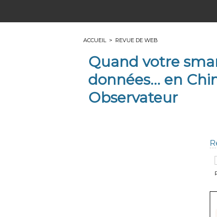
ACCUEIL
>
REVUE DE WEB
Quand votre smar
données... en Chi
Observateur
R