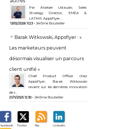
autres
Par Aliaksei Ustauski, Sales
Strategy Director, EMEA &
LATAM, AppsFlyer...
Jérôme Bouteiller
13/02/2026 11:23 -
​Barak Witkowski, Appsflyer : «
Les marketeurs peuvent
désormais visualiser un parcours
client unifié »
Chief Product Officer chez
AppsFlyer, ​Barak Witkowski
revient sur les dernières innovation
de c...
Jérôme Bouteiller
21/11/2025 12:30 -
Facebook
Twitter
Rss
LinkedIn