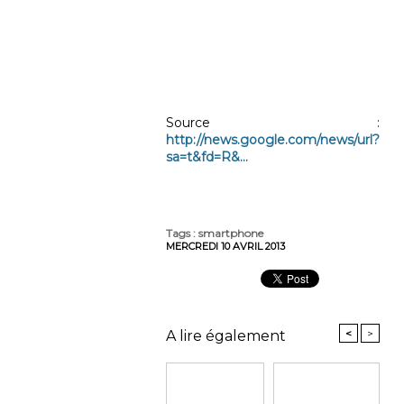
Source :
http://news.google.com/news/url?
sa=t&fd=R&...
Tags
:
smartphone
MERCREDI 10 AVRIL 2013
<
>
A lire également