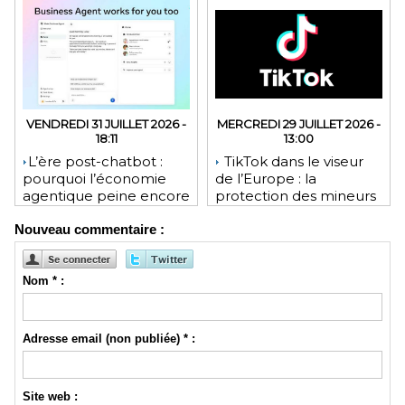
VENDREDI 31 JUILLET 2026 -
MERCREDI 29 JUILLET 2026 -
18:11
13:00
​L’ère post-chatbot :
TikTok dans le viseur
pourquoi l’économie
de l’Europe : la
agentique peine encore
protection des mineurs
à tenir ses promesses
pourrait lui coûter une
Nouveau commentaire :
financières
lourde amende
Nom * :
Adresse email (non publiée) * :
Site web :