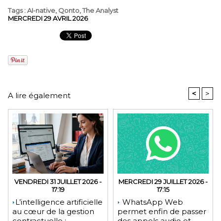
Tags
:
AI-native
,
Qonto
,
The Analyst
MERCREDI 29 AVRIL 2026
<
>
A lire également
VENDREDI 31 JUILLET 2026 -
MERCREDI 29 JUILLET 2026 -
17:19
17:15
​L’intelligence artificielle
WhatsApp Web
au cœur de la gestion
permet enfin de passer
contractuelle :
des appels audio et