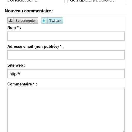
révolution ou mutation
vidéo depuis le
Nouveau commentaire :
pour les juristes ?
navigateur
Nom * :
Adresse email (non publiée) * :
Site web :
Commentaire * :