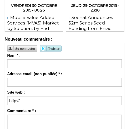
VENDREDI 30 OCTOBRE
JEUDI 29 OCTOBRE 2015 -
2015 - 00:26
23:10
Mobile Value Added
Sochat Announces
Services (MVAS) Market
$2m Series Seed
by Solution, by End
Funding from Eniac
User, by Vertical, & by
Ventures, NEA, and
Nouveau commentaire :
Geography - Global
WeChat Founder Allen
Forecast and Analysis to
Zhang
2020 - Reportlinker
Review
Nom * :
Adresse email (non publiée) * :
Site web :
Commentaire * :