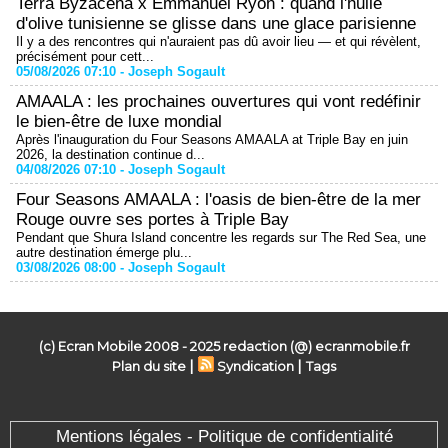
Terra Byzacena x Emmanuel Ryon : quand l'huile
d'olive tunisienne se glisse dans une glace parisienne
Il y a des rencontres qui n'auraient pas dû avoir lieu — et qui révèlent,
précisément pour cett...
05/08/2026 07:10 -
Joseph Sogault
AMAALA : les prochaines ouvertures qui vont redéfinir
le bien-être de luxe mondial
Après l'inauguration du Four Seasons AMAALA at Triple Bay en juin
2026, la destination continue d...
04/08/2026 07:10 -
Joseph Sogault
Four Seasons AMAALA : l'oasis de bien-être de la mer
Rouge ouvre ses portes à Triple Bay
Pendant que Shura Island concentre les regards sur The Red Sea, une
autre destination émerge plu...
03/08/2026 08:00 -
Joseph Sogault
(c) Ecran Mobile 2008 - 2025 redaction (@) ecranmobile.fr
|
|
Plan du site
Syndication
Tags
Mentions légales - Politique de confidentialité