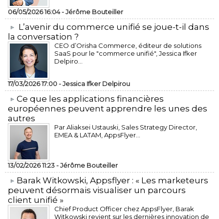
06/05/2026 16:04 -
Jérôme Bouteiller
L’avenir du commerce unifié se joue-t-il dans
la conversation ?
CEO d’Orisha Commerce, éditeur de solutions
SaaS pour le "commerce unifié", Jessica Ifker
Delpiro...
17/03/2026 17:00 -
Jessica Ifker Delpirou
​Ce que les applications financières
européennes peuvent apprendre les unes des
autres
Par Aliaksei Ustauski, Sales Strategy Director,
EMEA & LATAM, AppsFlyer...
13/02/2026 11:23 -
Jérôme Bouteiller
​Barak Witkowski, Appsflyer : « Les marketeurs
peuvent désormais visualiser un parcours
client unifié »
Chief Product Officer chez AppsFlyer, ​Barak
Witkowski revient sur les dernières innovation de