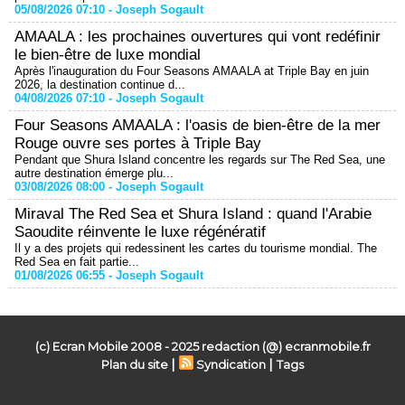
05/08/2026 07:10 -
Joseph Sogault
AMAALA : les prochaines ouvertures qui vont redéfinir
le bien-être de luxe mondial
Après l'inauguration du Four Seasons AMAALA at Triple Bay en juin
2026, la destination continue d...
04/08/2026 07:10 -
Joseph Sogault
Four Seasons AMAALA : l'oasis de bien-être de la mer
Rouge ouvre ses portes à Triple Bay
Pendant que Shura Island concentre les regards sur The Red Sea, une
autre destination émerge plu...
03/08/2026 08:00 -
Joseph Sogault
Miraval The Red Sea et Shura Island : quand l'Arabie
Saoudite réinvente le luxe régénératif
Il y a des projets qui redessinent les cartes du tourisme mondial. The
Red Sea en fait partie...
01/08/2026 06:55 -
Joseph Sogault
(c) Ecran Mobile 2008 - 2025 redaction (@) ecranmobile.fr
|
|
Plan du site
Syndication
Tags