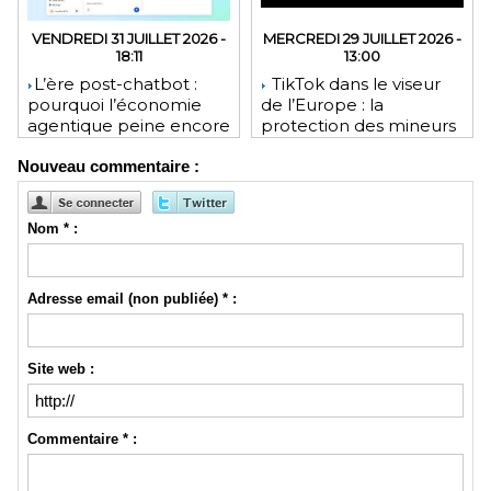
VENDREDI 31 JUILLET 2026 -
MERCREDI 29 JUILLET 2026 -
18:11
13:00
​L’ère post-chatbot :
TikTok dans le viseur
pourquoi l’économie
de l’Europe : la
agentique peine encore
protection des mineurs
à tenir ses promesses
pourrait lui coûter une
Nouveau commentaire :
financières
lourde amende
Nom * :
Adresse email (non publiée) * :
Site web :
Commentaire * :