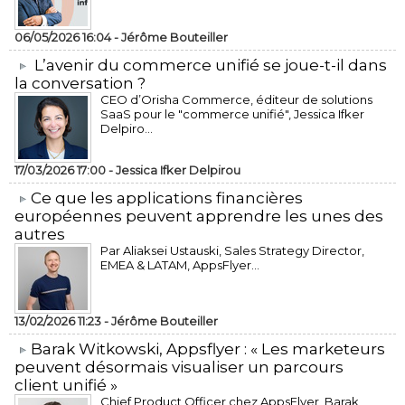
06/05/2026 16:04 -
Jérôme Bouteiller
L’avenir du commerce unifié se joue-t-il dans
la conversation ?
CEO d’Orisha Commerce, éditeur de solutions
SaaS pour le "commerce unifié", Jessica Ifker
Delpiro...
17/03/2026 17:00 -
Jessica Ifker Delpirou
​Ce que les applications financières
européennes peuvent apprendre les unes des
autres
Par Aliaksei Ustauski, Sales Strategy Director,
EMEA & LATAM, AppsFlyer...
13/02/2026 11:23 -
Jérôme Bouteiller
​Barak Witkowski, Appsflyer : « Les marketeurs
peuvent désormais visualiser un parcours
client unifié »
Chief Product Officer chez AppsFlyer, ​Barak