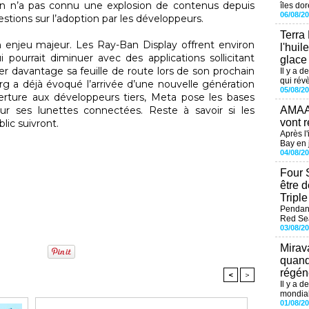
an n’a pas connu une explosion de contenus depuis
îles dor
06/08/2
stions sur l’adoption par les développeurs.
Terra
enjeu majeur. Les Ray-Ban Display offrent environ
l'huil
i pourrait diminuer avec des applications sollicitant
glace
ler davantage sa feuille de route lors de son prochain
Il y a d
qui révè
a déjà évoqué l’arrivée d’une nouvelle génération
05/08/2
rture aux développeurs tiers, Meta pose les bases
AMAAL
r ses lunettes connectées. Reste à savoir si les
vont r
lic suivront.
Après l
Bay en j
04/08/2
Four 
être 
Tripl
Pendant
Red Sea
03/08/2
Mirav
quand
régéné
<
>
Il y a d
mondial
01/08/2