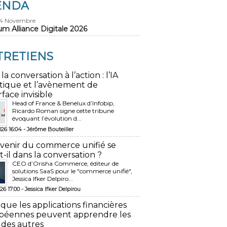
ENDA
24 Novembre
um Alliance Digitale 2026
TRETIENS
 la conversation à l’action : l’IA
tique et l’avènement de
rface invisible
Head of France & Benelux d’Infobip,
Ricardo Roman signe cette tribune
évoquant l’évolution d...
026 16:04 -
Jérôme Bouteiller
avenir du commerce unifié se
t-il dans la conversation ?
CEO d’Orisha Commerce, éditeur de
solutions SaaS pour le "commerce unifié",
Jessica Ifker Delpiro...
26 17:00 -
Jessica Ifker Delpirou
 que les applications financières
péennes peuvent apprendre les
 des autres