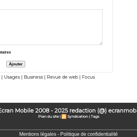
ntaires
|
Usages
|
Business
|
Revue de web
|
Focus
 Ecran Mobile 2008 - 2025 redaction (@) ecranmobil
Plan du site
|
Syndication
|
Tags
Mentions légales - Politique de confidentialité