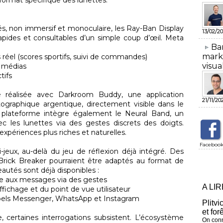
 format spécifique des lunettes.
, non immersif et monoculaire, les Ray-Ban Display
13/02/20
apides et consultables d’un simple coup d’œil. Meta
​Ba
mark
éel (scores sportifs, suivi de commandes)
visua
s médias
tifs
 réalisée avec Darkroom Buddy, une application
21/11/20
graphique argentique, directement visible dans le
a plateforme intègre également le Neural Band, un
ec les lunettes via des gestes discrets des doigts.
expériences plus riches et naturelles.
Faceboo
-jeux, au-delà du jeu de réflexion déjà intégré. Des
rick Breaker pourraient être adaptés au format de
veautés sont déjà disponibles :
re aux messages via des gestes
A LI
fichage et du point de vue utilisateur
appels Messenger, WhatsApp et Instagram
Plitvi
et for
 certaines interrogations subsistent. L’écosystème
On conn