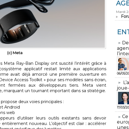
AG
Mardi 
For
EN
​De
agen
(c) Meta
l’inte
s Meta Ray-Ban Display ont suscité l’intérêt grâce à
cosystème applicatif restait limité aux applications
06/05/2
firme avait déjà amorcé une première ouverture en
evice Access Toolkit » pour ses modèles sans écran,
L’
ient fermées aux développeurs tiers. Meta vient
joue-
re, marquant un tournant important dans sa stratégie.
propose deux voies principales :
et Android
17/03/20
ions web
​Ce
urs d’utiliser leurs outils existants sans devoir
euro
ntièrement nouveau. L’objectif est clair : accélérer
unes