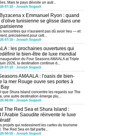
ées. Mais le pays dévoile un autr...
026 07:10 -
Joseph Sogault
 Byzacena x Emmanuel Ryon : quand
e d'olive tunisienne se glisse dans une
 parisienne
es rencontres qui n'auraient pas dû avoir lieu — et
lent, précisément pour cett...
026 07:10 -
Joseph Sogault
A : les prochaines ouvertures qui
edéfinir le bien-être de luxe mondial
'inauguration du Four Seasons AMAALA at Triple
uin 2026, la destination continue d...
026 07:10 -
Joseph Sogault
Seasons AMAALA : l'oasis de bien-
de la mer Rouge ouvre ses portes à
e Bay
 que Shura Island concentre les regards sur The
, une autre destination émerge plu...
026 08:00 -
Joseph Sogault
al The Red Sea et Shura Island :
 l'Arabie Saoudite réinvente le luxe
ratif
es projets qui redessinent les cartes du tourisme
. The Red Sea en fait partie...
026 06:55 -
Joseph Sogault