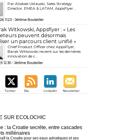
Par Aliaksei Ustauski, Sales Strategy
Director, EMEA & LATAM, AppsFlyer...
26 11:23 -
Jérôme Bouteiller
rak Witkowski, Appsflyer : « Les
eteurs peuvent désormais
liser un parcours client unifié »
Chief Product Officer chez AppsFlyer, ​
Barak Witkowski revient sur les dernières
innovation de c...
25 12:30 -
Jérôme Bouteiller
k
Twitter
Rss
LinkedIn
Newsletter
RE SUR ECOLOCHIC
ce : la Croatie secrète, entre cascades
êts millénaires
aît la Croatie pour ses eaux adriatiques et ses