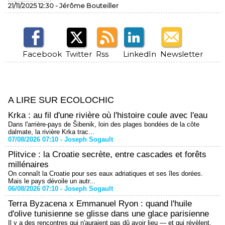
21/11/2025 12:30 -
Jérôme Bouteiller
Facebook
Twitter
Rss
LinkedIn
Newsletter
A LIRE SUR ECOLOCHIC
Krka : au fil d'une rivière où l'histoire coule avec l'eau
Dans l'arrière-pays de Šibenik, loin des plages bondées de la côte
dalmate, la rivière Krka trac...
07/08/2026 07:10 -
Joseph Sogault
Plitvice : la Croatie secrète, entre cascades et forêts
millénaires
On connaît la Croatie pour ses eaux adriatiques et ses îles dorées.
Mais le pays dévoile un autr...
06/08/2026 07:10 -
Joseph Sogault
Terra Byzacena x Emmanuel Ryon : quand l'huile
d'olive tunisienne se glisse dans une glace parisienne
Il y a des rencontres qui n'auraient pas dû avoir lieu — et qui révèlent,