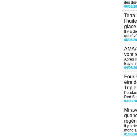
îles dor
06/08/2
Terra
l'huil
glace
Il y a d
qui révè
05/08/2
AMAAL
vont r
Après l
Bay en j
04/08/2
Four 
être 
Tripl
Pendant
Red Sea
03/08/2
Mirav
quand
régéné
Il y a d
mondial
01/08/2