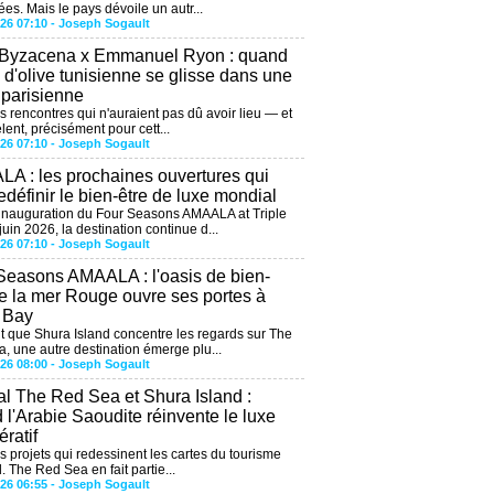
ées. Mais le pays dévoile un autr...
026 07:10 -
Joseph Sogault
 Byzacena x Emmanuel Ryon : quand
e d'olive tunisienne se glisse dans une
 parisienne
es rencontres qui n'auraient pas dû avoir lieu — et
lent, précisément pour cett...
026 07:10 -
Joseph Sogault
A : les prochaines ouvertures qui
edéfinir le bien-être de luxe mondial
'inauguration du Four Seasons AMAALA at Triple
uin 2026, la destination continue d...
026 07:10 -
Joseph Sogault
Seasons AMAALA : l'oasis de bien-
de la mer Rouge ouvre ses portes à
e Bay
 que Shura Island concentre les regards sur The
, une autre destination émerge plu...
026 08:00 -
Joseph Sogault
al The Red Sea et Shura Island :
 l'Arabie Saoudite réinvente le luxe
ratif
es projets qui redessinent les cartes du tourisme
. The Red Sea en fait partie...
026 06:55 -
Joseph Sogault