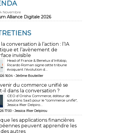
ENDA
24 Novembre
um Alliance Digitale 2026
TRETIENS
 la conversation à l’action : l’IA
tique et l’avènement de
rface invisible
Head of France & Benelux d’Infobip,
Ricardo Roman signe cette tribune
évoquant l’évolution d...
026 16:04 -
Jérôme Bouteiller
avenir du commerce unifié se
t-il dans la conversation ?
CEO d’Orisha Commerce, éditeur de
solutions SaaS pour le "commerce unifié",
Jessica Ifker Delpiro...
26 17:00 -
Jessica Ifker Delpirou
 que les applications financières
péennes peuvent apprendre les
 des autres