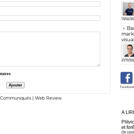
13/02/20
​Ba
mark
visua
21/11/20
ntaires
Faceboo
Communiqués
|
Web Review
A LI
Plitvi
et for
On conn