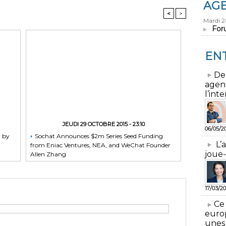
AG
<
>
Mardi 
For
EN
​De
agen
l’inte
JEUDI 29 OCTOBRE 2015 - 23:10
06/05/2
t by
Sochat Announces $2m Series Seed Funding
L’
from Eniac Ventures, NEA, and WeChat Founder
joue-
Allen Zhang
17/03/20
​Ce
euro
unes