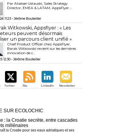
Par Aliaksei Ustauski, Sales Strategy
Director, EMEA & LATAM, AppsFlyer...
26 11:23 -
Jérôme Bouteiller
rak Witkowski, Appsflyer : « Les
eteurs peuvent désormais
liser un parcours client unifié »
Chief Product Officer chez AppsFlyer, ​
Barak Witkowski revient sur les dernières
innovation de c...
25 12:30 -
Jérôme Bouteiller
k
Twitter
Rss
LinkedIn
Newsletter
RE SUR ECOLOCHIC
ce : la Croatie secrète, entre cascades
êts millénaires
aît la Croatie pour ses eaux adriatiques et ses