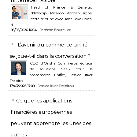
l’interface invisible
Head of France & Benelux
d’Infobip, Ricardo Roman signe
cette tribune évoquant l’évolution
d...
Jérôme Bouteiller
06/05/2026 16:04 -
L’avenir du commerce unifié
se joue-t-il dans la conversation ?
CEO d’Orisha Commerce, éditeur
de solutions SaaS pour le
"commerce unifié", Jessica Ifker
Delpiro...
Jessica Ifker Delpirou
17/03/2026 17:00 -
​Ce que les applications
financières européennes
peuvent apprendre les unes des
autres