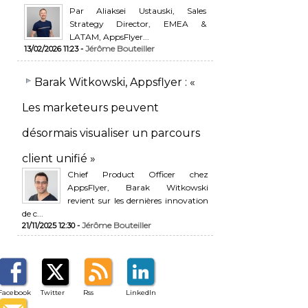
Par Aliaksei Ustauski, Sales
Strategy Director, EMEA &
LATAM, AppsFlyer...
Jérôme Bouteiller
13/02/2026 11:23 -
​Barak Witkowski, Appsflyer : «
Les marketeurs peuvent
désormais visualiser un parcours
client unifié »
Chief Product Officer chez
AppsFlyer, ​Barak Witkowski
revient sur les dernières innovation
de c...
Jérôme Bouteiller
21/11/2025 12:30 -
Facebook
Twitter
Rss
LinkedIn