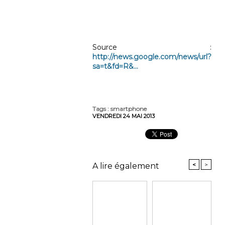
Source :
http://news.google.com/news/url?
sa=t&fd=R&...
Tags
:
smartphone
VENDREDI 24 MAI 2013
<
>
A lire également