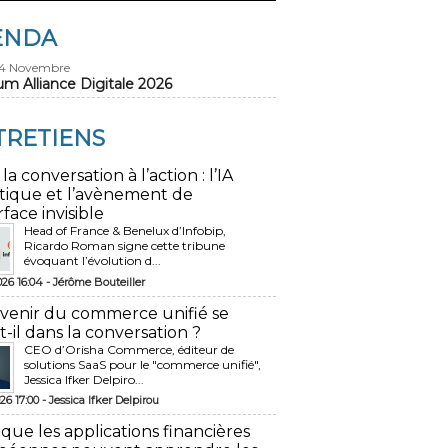
ENDA
24 Novembre
um Alliance Digitale 2026
TRETIENS
 la conversation à l’action : l’IA
tique et l’avènement de
rface invisible
Head of France & Benelux d’Infobip,
Ricardo Roman signe cette tribune
évoquant l’évolution d...
026 16:04 -
Jérôme Bouteiller
avenir du commerce unifié se
t-il dans la conversation ?
CEO d’Orisha Commerce, éditeur de
solutions SaaS pour le "commerce unifié",
Jessica Ifker Delpiro...
26 17:00 -
Jessica Ifker Delpirou
 que les applications financières