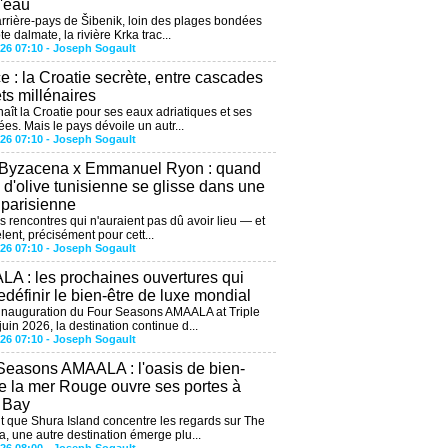
l'eau
arrière-pays de Šibenik, loin des plages bondées
te dalmate, la rivière Krka trac...
026 07:10 -
Joseph Sogault
ce : la Croatie secrète, entre cascades
êts millénaires
aît la Croatie pour ses eaux adriatiques et ses
ées. Mais le pays dévoile un autr...
026 07:10 -
Joseph Sogault
 Byzacena x Emmanuel Ryon : quand
e d'olive tunisienne se glisse dans une
 parisienne
es rencontres qui n'auraient pas dû avoir lieu — et
lent, précisément pour cett...
026 07:10 -
Joseph Sogault
A : les prochaines ouvertures qui
edéfinir le bien-être de luxe mondial
'inauguration du Four Seasons AMAALA at Triple
uin 2026, la destination continue d...
026 07:10 -
Joseph Sogault
Seasons AMAALA : l'oasis de bien-
de la mer Rouge ouvre ses portes à
e Bay
 que Shura Island concentre les regards sur The
, une autre destination émerge plu...
026 08:00 -
Joseph Sogault