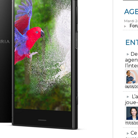
AG
Mardi 
For
EN
​De
agen
l’inte
06/05/2
L’
joue-
17/03/20
​Ce