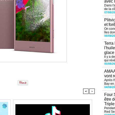
avec 
Dans l'
de la cô
07/08/2
Plitvi
et for
On conn
îles dor
06/08/2
Terra
l'huil
glace
Il y a d
qui révè
05/08/2
AMAAL
vont r
Après l
Bay en j
04/08/2
<
>
Four 
être 
Tripl
Pendant
Red Sea
03/08/2