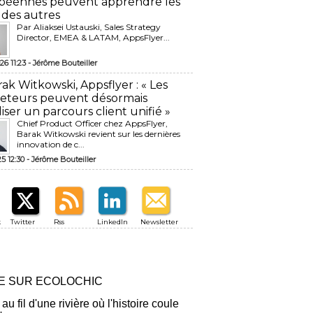
péennes peuvent apprendre les
 des autres
Par Aliaksei Ustauski, Sales Strategy
Director, EMEA & LATAM, AppsFlyer...
26 11:23 -
Jérôme Bouteiller
rak Witkowski, Appsflyer : « Les
eteurs peuvent désormais
liser un parcours client unifié »
Chief Product Officer chez AppsFlyer, ​
Barak Witkowski revient sur les dernières
innovation de c...
25 12:30 -
Jérôme Bouteiller
k
Twitter
Rss
LinkedIn
Newsletter
RE SUR ECOLOCHIC
 au fil d'une rivière où l'histoire coule