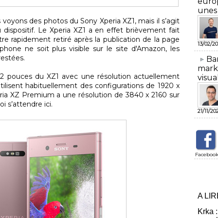
euro
unes
 voyons des photos du Sony Xperia XZ1, mais il s’agit
dispositif. Le Xperia XZ1 a en effet brièvement fait
re rapidement retiré après la publication de la page
13/02/20
phone ne soit plus visible sur le site d'Amazon, les
restées.
​Ba
mark
5.2 pouces du XZ1 avec une résolution actuellement
visua
utilisent habituellement des configurations de 1920 x
ria XZ Premium a une résolution de 3840 x 2160 sur
i s’attendre ici.
21/11/20
Faceboo
A LI
Krka :