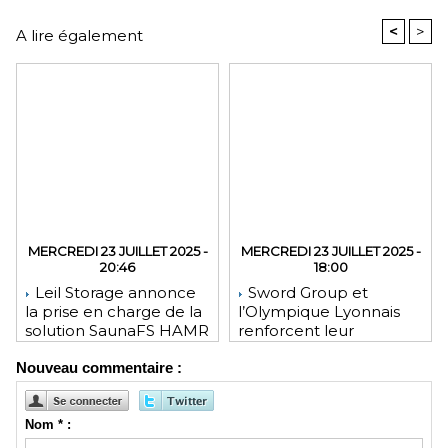
<
>
A lire également
MERCREDI 23 JUILLET 2025 -
MERCREDI 23 JUILLET 2025 -
20:46
18:00
Leil Storage annonce
Sword Group et
la prise en charge de la
l’Olympique Lyonnais
solution SaunaFS HAMR
renforcent leur
pour une capacité de
engagement mutuel
Nouveau commentaire :
stockage accrue lors
des déploiements sur
site
Nom * :