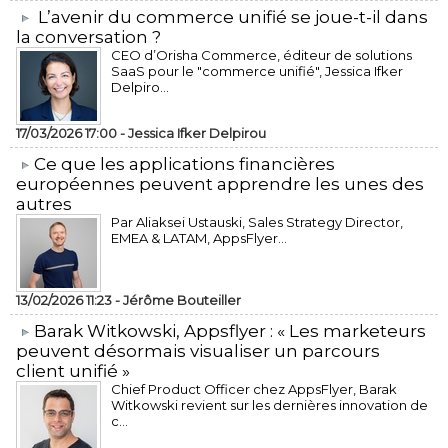
L’avenir du commerce unifié se joue-t-il dans
la conversation ?
CEO d’Orisha Commerce, éditeur de solutions
SaaS pour le "commerce unifié", Jessica Ifker
Delpiro...
17/03/2026 17:00 -
Jessica Ifker Delpirou
​Ce que les applications financières
européennes peuvent apprendre les unes des
autres
Par Aliaksei Ustauski, Sales Strategy Director,
EMEA & LATAM, AppsFlyer...
13/02/2026 11:23 -
Jérôme Bouteiller
​Barak Witkowski, Appsflyer : « Les marketeurs
peuvent désormais visualiser un parcours
client unifié »
Chief Product Officer chez AppsFlyer, ​Barak
Witkowski revient sur les dernières innovation de
c...