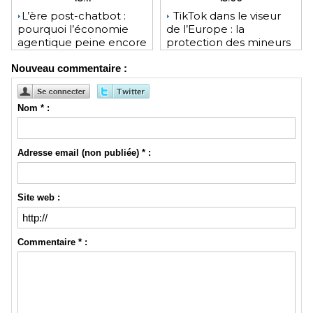
​L’ère post-chatbot :
TikTok dans le viseur
pourquoi l’économie
de l’Europe : la
agentique peine encore
protection des mineurs
à tenir ses promesses
pourrait lui coûter une
Nouveau commentaire :
financières
lourde amende
Nom * :
Adresse email (non publiée) * :
Site web :
Commentaire * :