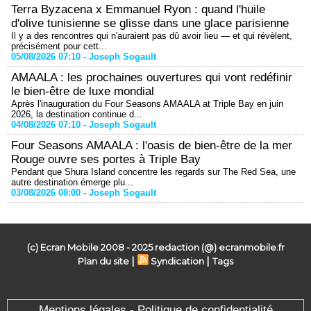
Terra Byzacena x Emmanuel Ryon : quand l'huile
d'olive tunisienne se glisse dans une glace parisienne
Il y a des rencontres qui n'auraient pas dû avoir lieu — et qui révèlent,
précisément pour cett...
05/08/2026 07:10 -
Joseph Sogault
AMAALA : les prochaines ouvertures qui vont redéfinir
le bien-être de luxe mondial
Après l'inauguration du Four Seasons AMAALA at Triple Bay en juin
2026, la destination continue d...
04/08/2026 07:10 -
Joseph Sogault
Four Seasons AMAALA : l'oasis de bien-être de la mer
Rouge ouvre ses portes à Triple Bay
Pendant que Shura Island concentre les regards sur The Red Sea, une
autre destination émerge plu...
03/08/2026 08:00 -
Joseph Sogault
(c) Ecran Mobile 2008 - 2025 redaction (@) ecranmobile.fr
|
|
Plan du site
Syndication
Tags
Mentions légales - Politique de confidentialité