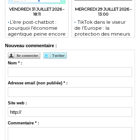
VENDREDI 31 JUILLET 2026 -
MERCREDI 29 JUILLET 2026 -
18:11
13:00
​L’ère post-chatbot :
TikTok dans le viseur
pourquoi l’économie
de l’Europe : la
agentique peine encore
protection des mineurs
à tenir ses promesses
pourrait lui coûter une
Nouveau commentaire :
financières
lourde amende
Nom * :
Adresse email (non publiée) * :
Site web :
Commentaire * :