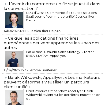
L’avenir du commerce unifié se joue-t-il dans
la conversation ?
CEO d’Orisha Commerce, éditeur de solutions
SaaS pour le "commerce unifié", Jessica Ifker
Delpiro...
17/03/2026 17:00 -
Jessica Ifker Delpirou
​Ce que les applications financières
européennes peuvent apprendre les unes des
autres
Par Aliaksei Ustauski, Sales Strategy Director,
EMEA & LATAM, AppsFlyer...
13/02/2026 11:23 -
Jérôme Bouteiller
​Barak Witkowski, Appsflyer : « Les marketeurs
peuvent désormais visualiser un parcours
client unifié »
Chief Product Officer chez AppsFlyer, ​Barak
Witkowski revient sur les dernières innovation de
c...