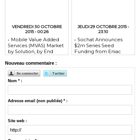
VENDREDI 30 OCTOBRE
JEUDI 29 OCTOBRE 2015 -
2015 - 00:26
23:10
Mobile Value Added
Sochat Announces
Services (MVAS) Market
$2m Series Seed
by Solution, by End
Funding from Eniac
User, by Vertical, & by
Ventures, NEA, and
Nouveau commentaire :
Geography - Global
WeChat Founder Allen
Forecast and Analysis to
Zhang
2020 - Reportlinker
Review
Nom * :
Adresse email (non publiée) * :
Site web :