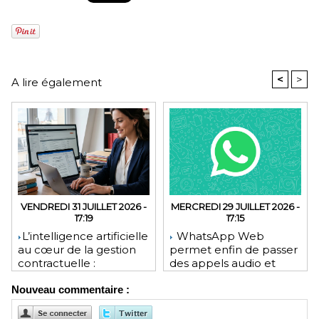
<
>
A lire également
VENDREDI 31 JUILLET 2026 -
MERCREDI 29 JUILLET 2026 -
17:19
17:15
​L’intelligence artificielle
WhatsApp Web
au cœur de la gestion
permet enfin de passer
contractuelle :
des appels audio et
révolution ou mutation
vidéo depuis le
Nouveau commentaire :
pour les juristes ?
navigateur