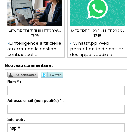
VENDREDI 31 JUILLET 2026 -
MERCREDI 29 JUILLET 2026 -
17:19
17:15
​L’intelligence artificielle
WhatsApp Web
au cœur de la gestion
permet enfin de passer
contractuelle :
des appels audio et
révolution ou mutation
vidéo depuis le
Nouveau commentaire :
pour les juristes ?
navigateur
Nom * :
Adresse email (non publiée) * :
Site web :