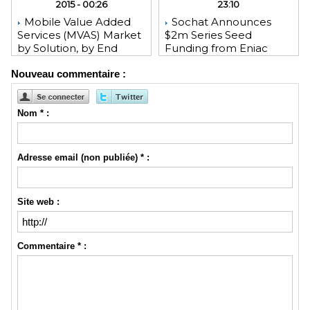
2015 - 00:26
23:10
Mobile Value Added
Sochat Announces
Services (MVAS) Market
$2m Series Seed
by Solution, by End
Funding from Eniac
User, by Vertical, & by
Ventures, NEA, and
Nouveau commentaire :
Geography - Global
WeChat Founder Allen
Forecast and Analysis to
Zhang
2020 - Reportlinker
Review
Nom * :
Adresse email (non publiée) * :
Site web :
Commentaire * :