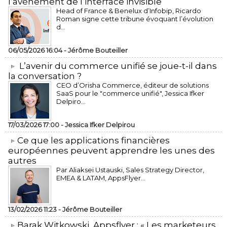
l’avènement de l’interface invisible
Head of France & Benelux d’Infobip, Ricardo
Roman signe cette tribune évoquant l’évolution
d...
06/05/2026 16:04 -
Jérôme Bouteiller
L’avenir du commerce unifié se joue-t-il dans
la conversation ?
CEO d’Orisha Commerce, éditeur de solutions
SaaS pour le "commerce unifié", Jessica Ifker
Delpiro...
17/03/2026 17:00 -
Jessica Ifker Delpirou
​Ce que les applications financières
européennes peuvent apprendre les unes des
autres
Par Aliaksei Ustauski, Sales Strategy Director,
EMEA & LATAM, AppsFlyer...
13/02/2026 11:23 -
Jérôme Bouteiller
​Barak Witkowski, Appsflyer : « Les marketeurs