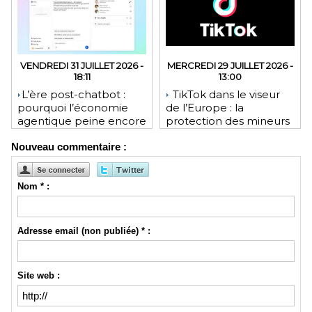
VENDREDI 31 JUILLET 2026 -
MERCREDI 29 JUILLET 2026 -
18:11
13:00
​L’ère post-chatbot :
TikTok dans le viseur
pourquoi l’économie
de l’Europe : la
agentique peine encore
protection des mineurs
à tenir ses promesses
pourrait lui coûter une
Nouveau commentaire :
financières
lourde amende
Nom * :
Adresse email (non publiée) * :
Site web :