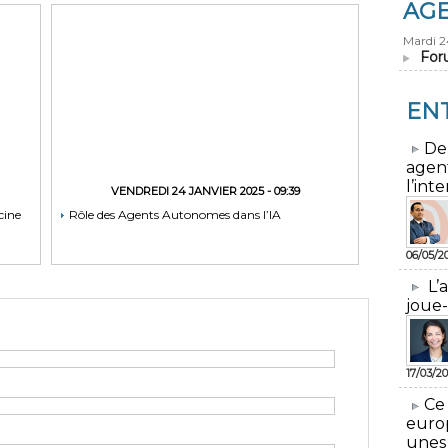
AG
Mardi 
For
EN
​De
agen
l’inte
VENDREDI 24 JANVIER 2025 - 09:39
cine
Rôle des Agents Autonomes dans l’IA
06/05/2
L’
joue-
17/03/20
​Ce
euro
unes