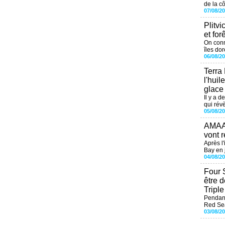
de la cô
07/08/2
Plitvi
et for
On conn
îles dor
06/08/2
Terra
l'huil
glace
Il y a d
qui révè
05/08/2
AMAAL
vont r
Après l
Bay en j
04/08/2
Four 
être 
Tripl
Pendant
Red Sea
03/08/2