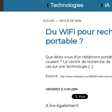
Technologies
IA
ACCUEIL
>
REVUE DE WEB
Du WiFi pour rec
portable ?
Que diriez-vous d'un téléphone portabl
courant ? Le centre de recherche de 
cas sur une technologie [...]
Source :
http://www.mobinaute.com/282140-nokia-veut-rec
VENDREDI 12 JUIN 2009
A lire également