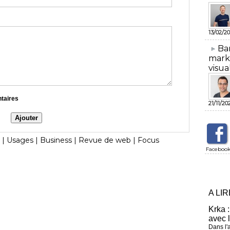
13/02/20
​Ba
mark
visua
ntaires
21/11/20
|
Usages
|
Business
|
Revue de web
|
Focus
Faceboo
A LI
Krka :
avec 
Dans l'