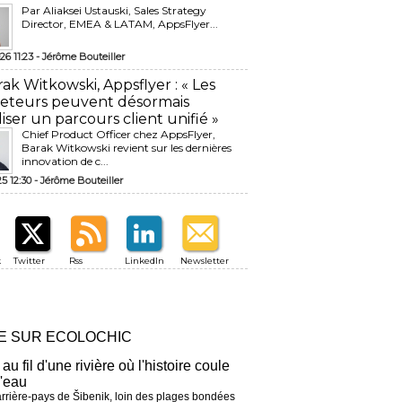
Par Aliaksei Ustauski, Sales Strategy
Director, EMEA & LATAM, AppsFlyer...
26 11:23 -
Jérôme Bouteiller
rak Witkowski, Appsflyer : « Les
eteurs peuvent désormais
liser un parcours client unifié »
Chief Product Officer chez AppsFlyer, ​
Barak Witkowski revient sur les dernières
innovation de c...
25 12:30 -
Jérôme Bouteiller
k
Twitter
Rss
LinkedIn
Newsletter
RE SUR ECOLOCHIC
 au fil d'une rivière où l'histoire coule
l'eau
arrière-pays de Šibenik, loin des plages bondées