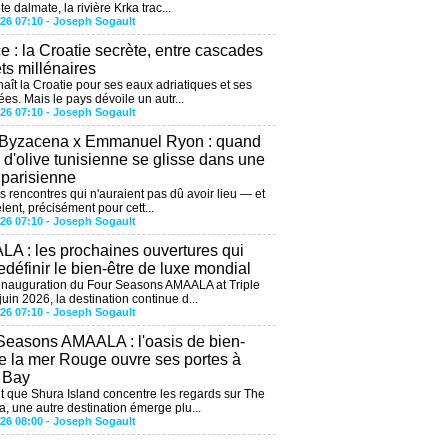
te dalmate, la rivière Krka trac...
026 07:10 -
Joseph Sogault
ce : la Croatie secrète, entre cascades
êts millénaires
aît la Croatie pour ses eaux adriatiques et ses
ées. Mais le pays dévoile un autr...
026 07:10 -
Joseph Sogault
 Byzacena x Emmanuel Ryon : quand
e d'olive tunisienne se glisse dans une
 parisienne
es rencontres qui n'auraient pas dû avoir lieu — et
lent, précisément pour cett...
026 07:10 -
Joseph Sogault
A : les prochaines ouvertures qui
edéfinir le bien-être de luxe mondial
'inauguration du Four Seasons AMAALA at Triple
uin 2026, la destination continue d...
026 07:10 -
Joseph Sogault
Seasons AMAALA : l'oasis de bien-
de la mer Rouge ouvre ses portes à
e Bay
 que Shura Island concentre les regards sur The
, une autre destination émerge plu...
026 08:00 -
Joseph Sogault