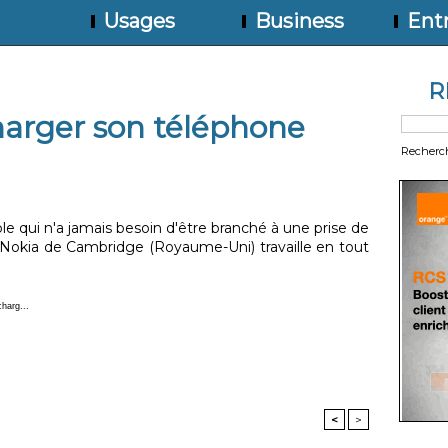
Usages
Business
Entr
R
harger son téléphone
Recherc
e qui n'a jamais besoin d'être branché à une prise de
Nokia de Cambridge (Royaume-Uni) travaille en tout
harg...
<
>