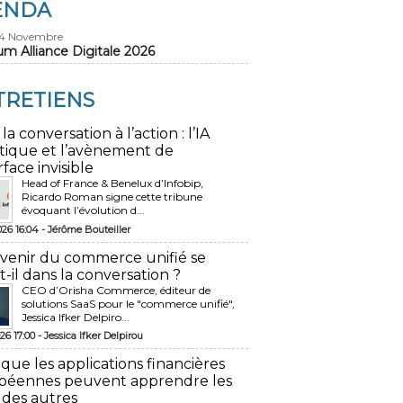
ENDA
24 Novembre
um Alliance Digitale 2026
TRETIENS
 la conversation à l’action : l’IA
tique et l’avènement de
rface invisible
Head of France & Benelux d’Infobip,
Ricardo Roman signe cette tribune
évoquant l’évolution d...
026 16:04 -
Jérôme Bouteiller
avenir du commerce unifié se
t-il dans la conversation ?
CEO d’Orisha Commerce, éditeur de
solutions SaaS pour le "commerce unifié",
Jessica Ifker Delpiro...
26 17:00 -
Jessica Ifker Delpirou
 que les applications financières
péennes peuvent apprendre les
 des autres