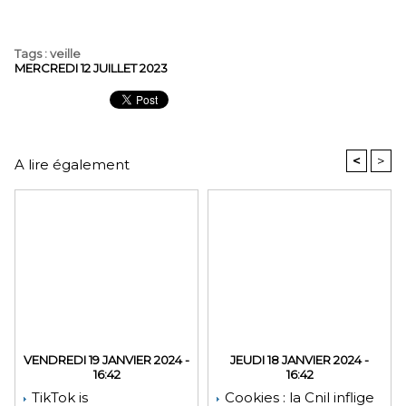
Tags
:
veille
MERCREDI 12 JUILLET 2023
<
>
A lire également
VENDREDI 19 JANVIER 2024 -
JEUDI 18 JANVIER 2024 -
16:42
16:42
TikTok is
Cookies : la Cnil inflige