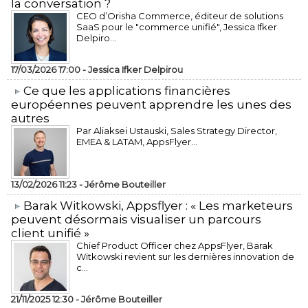
la conversation ?
CEO d’Orisha Commerce, éditeur de solutions
SaaS pour le "commerce unifié", Jessica Ifker
Delpiro...
17/03/2026 17:00 -
Jessica Ifker Delpirou
​Ce que les applications financières
européennes peuvent apprendre les unes des
autres
Par Aliaksei Ustauski, Sales Strategy Director,
EMEA & LATAM, AppsFlyer...
13/02/2026 11:23 -
Jérôme Bouteiller
​Barak Witkowski, Appsflyer : « Les marketeurs
peuvent désormais visualiser un parcours
client unifié »
Chief Product Officer chez AppsFlyer, ​Barak
Witkowski revient sur les dernières innovation de
c...
21/11/2025 12:30 -
Jérôme Bouteiller