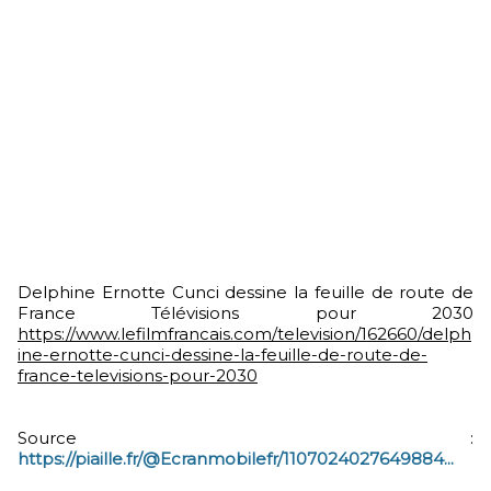
Delphine Ernotte Cunci dessine la feuille de route de
France Télévisions pour 2030
https://www.
lefilmfrancais.com/television/
162660/delph
ine-ernotte-cunci-dessine-la-feuille-de-route-de-
france-televisions-pour-2030
Source :
https://piaille.fr/@Ecranmobilefr/1107024027649884...