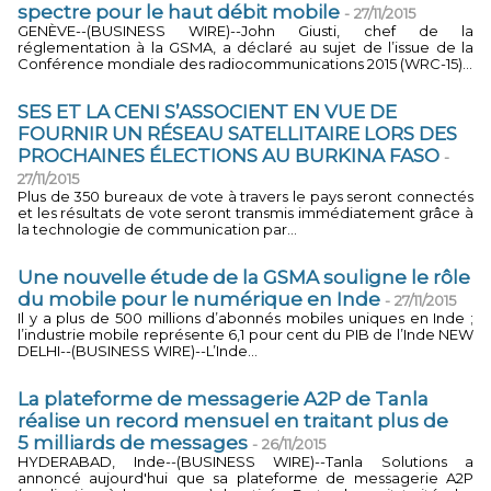
spectre pour le haut débit mobile
-
27/11/2015
GENÈVE--(BUSINESS WIRE)--John Giusti, chef de la
réglementation à la GSMA, a déclaré au sujet de l’issue de la
Conférence mondiale des radiocommunications 2015 (WRC-15)...
SES ET LA CENI S’ASSOCIENT EN VUE DE
FOURNIR UN RÉSEAU SATELLITAIRE LORS DES
PROCHAINES ÉLECTIONS AU BURKINA FASO
-
27/11/2015
Plus de 350 bureaux de vote à travers le pays seront connectés
et les résultats de vote seront transmis immédiatement grâce à
la technologie de communication par...
Une nouvelle étude de la GSMA souligne le rôle
du mobile pour le numérique en Inde
-
27/11/2015
Il y a plus de 500 millions d’abonnés mobiles uniques en Inde ;
l’industrie mobile représente 6,1 pour cent du PIB de l’Inde NEW
DELHI--(BUSINESS WIRE)--L’Inde...
La plateforme de messagerie A2P de Tanla
réalise un record mensuel en traitant plus de
5 milliards de messages
-
26/11/2015
HYDERABAD, Inde--(BUSINESS WIRE)--Tanla Solutions a
annoncé aujourd'hui que sa plateforme de messagerie A2P