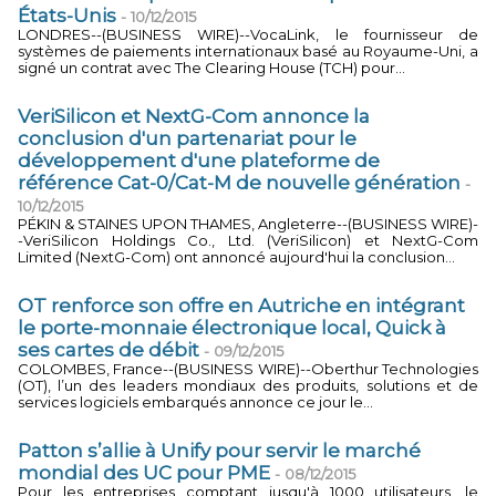
États-Unis
-
10/12/2015
LONDRES--(BUSINESS WIRE)--VocaLink, le fournisseur de
systèmes de paiements internationaux basé au Royaume-Uni, a
signé un contrat avec The Clearing House (TCH) pour...
VeriSilicon et NextG-Com annonce la
conclusion d'un partenariat pour le
développement d'une plateforme de
référence Cat-0/Cat-M de nouvelle génération
-
10/12/2015
PÉKIN & STAINES UPON THAMES, Angleterre--(BUSINESS WIRE)-
-VeriSilicon Holdings Co., Ltd. (VeriSilicon) et NextG-Com
Limited (NextG-Com) ont annoncé aujourd'hui la conclusion...
OT renforce son offre en Autriche en intégrant
le porte-monnaie électronique local, Quick à
ses cartes de débit
-
09/12/2015
COLOMBES, France--(BUSINESS WIRE)--Oberthur Technologies
(OT), l’un des leaders mondiaux des produits, solutions et de
services logiciels embarqués annonce ce jour le...
Patton s’allie à Unify pour servir le marché
mondial des UC pour PME
-
08/12/2015
Pour les entreprises comptant jusqu'à 1000 utilisateurs, le