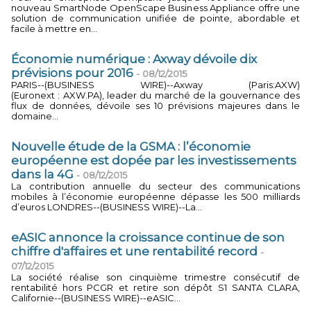
nouveau SmartNode OpenScape Business Appliance offre une
solution de communication unifiée de pointe, abordable et
facile à mettre en...
Économie numérique : Axway dévoile dix
prévisions pour 2016
-
08/12/2015
PARIS--(BUSINESS WIRE)--Axway (Paris:AXW)
(Euronext : AXW.PA), leader du marché de la gouvernance des
flux de données, dévoile ses 10 prévisions majeures dans le
domaine...
Nouvelle étude de la GSMA : l’économie
européenne est dopée par les investissements
dans la 4G
-
08/12/2015
La contribution annuelle du secteur des communications
mobiles à l’économie européenne dépasse les 500 milliards
d’euros LONDRES--(BUSINESS WIRE)--La...
eASIC annonce la croissance continue de son
chiffre d'affaires et une rentabilité record
-
07/12/2015
La société réalise son cinquième trimestre consécutif de
rentabilité hors PCGR et retire son dépôt S1 SANTA CLARA,
Californie--(BUSINESS WIRE)--eASIC...