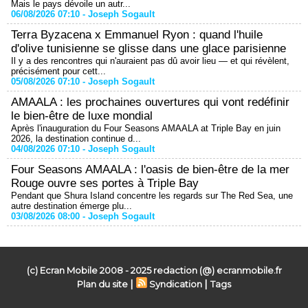
Mais le pays dévoile un autr...
06/08/2026 07:10 -
Joseph Sogault
Terra Byzacena x Emmanuel Ryon : quand l'huile
d'olive tunisienne se glisse dans une glace parisienne
Il y a des rencontres qui n'auraient pas dû avoir lieu — et qui révèlent,
précisément pour cett...
05/08/2026 07:10 -
Joseph Sogault
AMAALA : les prochaines ouvertures qui vont redéfinir
le bien-être de luxe mondial
Après l'inauguration du Four Seasons AMAALA at Triple Bay en juin
2026, la destination continue d...
04/08/2026 07:10 -
Joseph Sogault
Four Seasons AMAALA : l'oasis de bien-être de la mer
Rouge ouvre ses portes à Triple Bay
Pendant que Shura Island concentre les regards sur The Red Sea, une
autre destination émerge plu...
03/08/2026 08:00 -
Joseph Sogault
(c) Ecran Mobile 2008 - 2025 redaction (@) ecranmobile.fr
|
|
Plan du site
Syndication
Tags