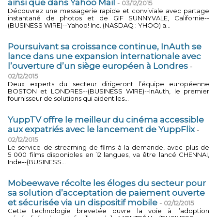
ainsi que dans Yahoo Mail
-
03/12/2015
Découvrez une messagerie rapide et conviviale avec partage
instantané de photos et de GIF SUNNYVALE, Californie--
(BUSINESS WIRE)--Yahoo! Inc. (NASDAQ : YHOO) a...
Poursuivant sa croissance continue, InAuth se
lance dans une expansion internationale avec
l’ouverture d’un siège européen à Londres
-
02/12/2015
Deux experts du secteur dirigeront l’équipe européenne
BOSTON et LONDRES--(BUSINESS WIRE)--InAuth, le premier
fournisseur de solutions qui aident les...
YuppTV offre le meilleur du cinéma accessible
aux expatriés avec le lancement de YuppFlix
-
02/12/2015
Le service de streaming de films à la demande, avec plus de
5 000 films disponibles en 12 langues, va être lancé CHENNAI,
Inde--(BUSINESS...
Mobeewave récolte les éloges du secteur pour
sa solution d’acceptation de paiement ouverte
et sécurisée via un dispositif mobile
-
02/12/2015
Cette technologie brevetée ouvre la voie à l’adoption