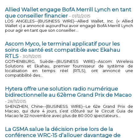
Allied Wallet engage BofA Merrill Lynch en tant
que conseiller financier
-
01/12/2015
LOS ANGELES--(BUSINESS WIRE)--Allied Wallet, Inc. (« Allied
Wallet ») a annoncé aujourd'hui avoir engagé BofA Merrill Lynch
pour agir en tant que son conseiller...
Ascom Myco, le terminal applicatif pour les
soins de santé est compatible avec Ekahau
RTLS
-
30/11/2015
GOTHENBURG, Suède--(BUSINESS WIRE)--Ascom Wireless
Solutions et Ekahau, premier fournisseur de système de
localisation en temps réel (RTLS), ont annoncé une
compatibilité des...
Hytera offre une solution radio numérique
bidirectionnelle au 62ème Grand Prix de Macao
-
28/11/2015
SHENZHEN, Chine--(BUSINESS WIRE)--Le 62e Grand Prix de
Macao, qui dure 4 jours, s’est clôturé sur le Circuit Guia de
Macao le 22 novembre avec plus de 80 000 spectateurs...
La GSMA salue la décision prise lors de la
conférence WRC-15 d’allouer davantage de