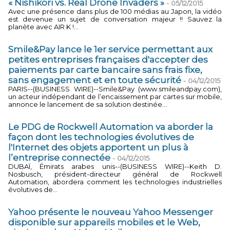
« Nishikori vs. Real Drone Invaders »
-
05/12/2015
Avec une présence dans plus de 100 médias au Japon, la vidéo
est devenue un sujet de conversation majeur !! Sauvez la
planète avec AIR K !...
Smile&Pay lance le 1er service permettant aux
petites entreprises françaises d'accepter des
paiements par carte bancaire sans frais fixe,
sans engagement et en toute sécurité
-
04/12/2015
PARIS--(BUSINESS WIRE)--Smile&Pay (www.smileandpay.com),
un acteur indépendant de l’encaissement par cartes sur mobile,
annonce le lancement de sa solution destinée...
Le PDG de Rockwell Automation va aborder la
façon dont les technologies évolutives de
l'Internet des objets apportent un plus à
l’entreprise connectée
-
04/12/2015
DUBAÏ, Émirats arabes unis--(BUSINESS WIRE)--Keith D.
Nosbusch, président-directeur général de Rockwell
Automation, abordera comment les technologies industrielles
évolutives de...
Yahoo présente le nouveau Yahoo Messenger
disponible sur appareils mobiles et le Web,