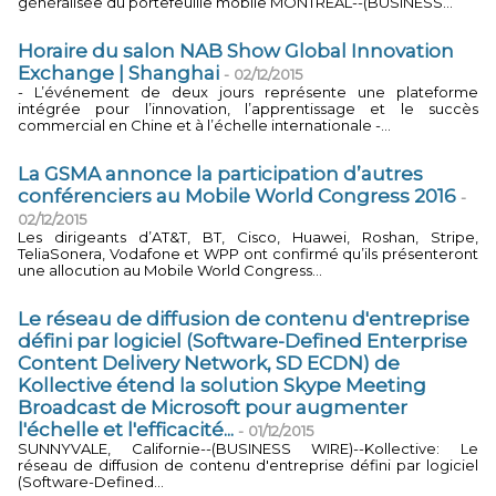
généralisée du portefeuille mobile MONTRÉAL--(BUSINESS...
Horaire du salon NAB Show Global Innovation
Exchange | Shanghai
-
02/12/2015
- L’événement de deux jours représente une plateforme
intégrée pour l’innovation, l’apprentissage et le succès
commercial en Chine et à l’échelle internationale -...
La GSMA annonce la participation d’autres
conférenciers au Mobile World Congress 2016
-
02/12/2015
Les dirigeants d’AT&T, BT, Cisco, Huawei, Roshan, Stripe,
TeliaSonera, Vodafone et WPP ont confirmé qu’ils présenteront
une allocution au Mobile World Congress...
Le réseau de diffusion de contenu d'entreprise
défini par logiciel (Software-Defined Enterprise
Content Delivery Network, SD ECDN) de
Kollective étend la solution Skype Meeting
Broadcast de Microsoft pour augmenter
l'échelle et l'efficacité...
-
01/12/2015
SUNNYVALE, Californie--(BUSINESS WIRE)--Kollective: Le
réseau de diffusion de contenu d'entreprise défini par logiciel
(Software-Defined...